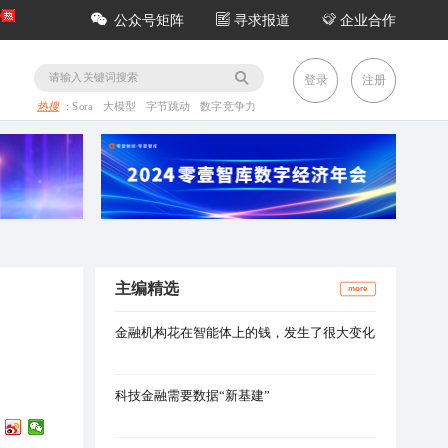
公众号矩阵
寻求报道
企业合作
务
登录
注册
热搜
:
Sora
大模型
字节跳动
数字竞争力
主编精选
more
金融机构花在智能体上的钱，发生了很大变化
科技金融需要数据“新基建”