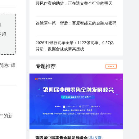
顶风作案的助贷，正在透支整个行业的明天
连续两年第一背后：百度智能云的金融AI密码
司
不超
2026H1银行罚单全景：1122张罚单、9.57亿
背后，数据合规成新高压线
简称“耀
专题推荐
more
。
”的新
第四届中国零售金融发展峰会
(共15篇)