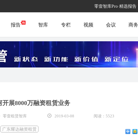
零壹智库Pro·精选报告
报告
智库
专栏
视频
会议
商
开展8000万融资租赁业务
· 零壹租赁智库
2019-03-08
阅读：5523
：
广东耀达融资租赁