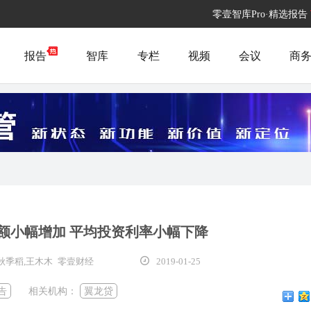
零壹智库Pro·精选报告
报告
智库
专栏
视频
会议
商
额小幅增加 平均投资利率小幅下降
秋季稻,王木木 零壹财经
2019-01-25
告
相关机构：
翼龙贷