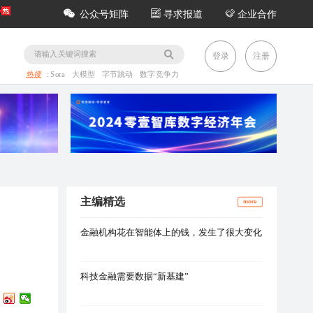
公众号矩阵
寻求报道
企业合作
务
登录
注册
热搜
:
Sora
大模型
字节跳动
数字竞争力
主编精选
more
金融机构花在智能体上的钱，发生了很大变化
科技金融需要数据“新基建”