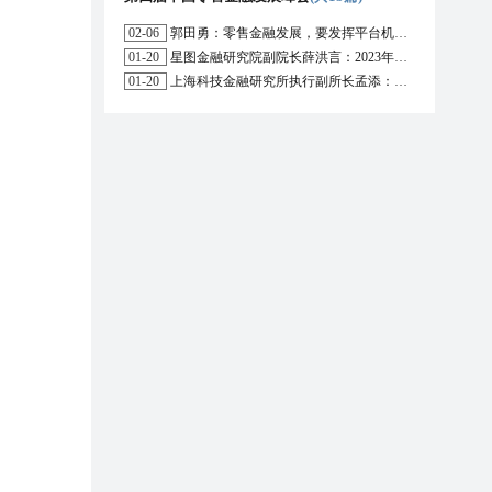
02-06
郭田勇：零售金融发展，要发挥平台机构的作用
01-20
星图金融研究院副院长薛洪言：2023年消费信贷或迎来新起点
01-20
上海科技金融研究所执行副所长孟添：开放银行与嵌入式金融为数字普惠金融带来更大发展空间