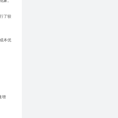
现象。
行了较
成本优
速增