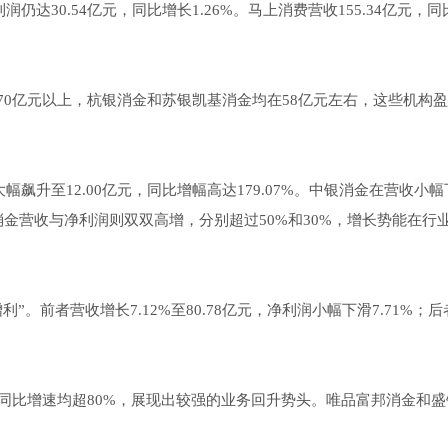
利润仍达30.54亿元，同比增长1.26%。马上消费营收155.34亿元，
0亿元以上，杭银消金和苏银凯基消金均在58亿元左右，这些机构
大幅飙升至12.00亿元，同比增幅高达179.07%。中银消金在营收小
凯基消金营收与净利润则双双高增，分别超过50%和30%，增长势能在行
。前者营收增长7.12%至80.78亿元，净利润小幅下滑7.71%；
同比增速均超80%，展现出较强的业务回升势头。唯品富邦消金和盛
。