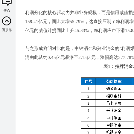
评论
利润分化的核心驱动力并非业务规模，而是信用减值损失
159.41亿元，同比大增55.79%，这直接压制了净利
亿元的减值计提同比上升45.33%，净利润应声下滑15.8
回顶部
与之形成鲜明对比的是，中银消金和兴业消金的"利润爆
润由此从约0.45亿元暴涨至2.15亿元，涨幅高达377.
表1：持牌消金