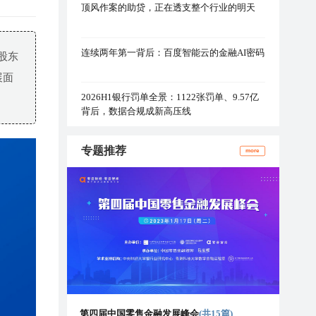
顶风作案的助贷，正在透支整个行业的明天
连续两年第一背后：百度智能云的金融AI密码
股东
展面
2026H1银行罚单全景：1122张罚单、9.57亿
背后，数据合规成新高压线
专题推荐
more
第四届中国零售金融发展峰会
(共15篇)