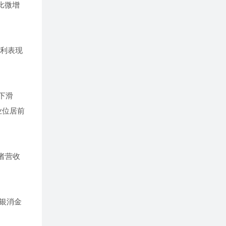
同比微增
盈利表现
幅下滑
业位居前
后者营收
银消金