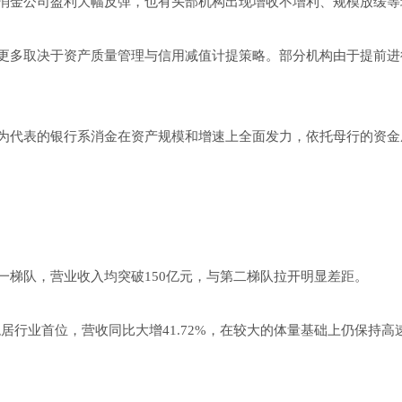
消金公司盈利大幅反弹，也有头部机构出现增收不增利、规模放缓等
更多取决于资产质量管理与信用减值计提策略。部分机构由于提前进
为代表的银行系消金在资产规模和增速上全面发力，依托母行的资金
一梯队，营业收入均突破150亿元，与第二梯队拉开明显差距。
利润稳居行业首位，营收同比大增41.72%，在较大的体量基础上仍保持高