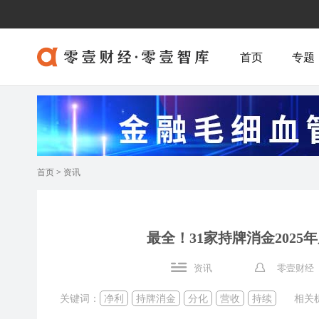
首页
专题
首页
>
资讯
最全！31家持牌消金202
资讯
零壹财经
关键词：
净利
持牌消金
分化
营收
持续
相关