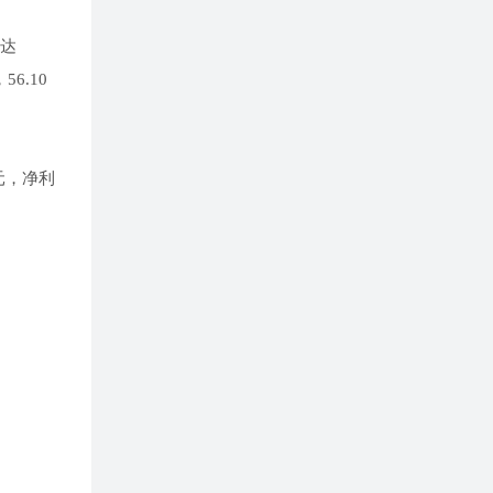
高达
6.10
元，净利
。