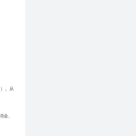
%）。从
银消金、