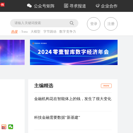
公众号矩阵
寻求报道
企业合作
务
登录
注册
热搜
:
Sora
大模型
字节跳动
数字竞争力
主编精选
more
金融机构花在智能体上的钱，发生了很大变化
科技金融需要数据“新基建”