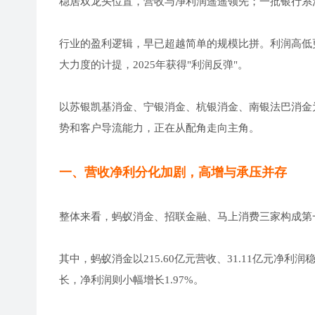
稳居双龙头位置，营收与净利润遥遥领先；一批银行系
行业的盈利逻辑，早已超越简单的规模比拼。利润高低
大力度的计提，2025年获得"利润反弹"。
以苏银凯基消金、宁银消金、杭银消金、南银法巴消金
势和客户导流能力，正在从配角走向主角。
一、营收净利分化加剧，高增与承压并存
整体来看，蚂蚁消金、招联金融、马上消费三家构成第
其中，蚂蚁消金以215.60亿元营收、31.11亿元净
长，净利润则小幅增长1.97%。