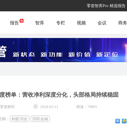
零壹智库Pro·精选报告
报告
智库
专栏
视频
会议
商
5年度榜单：营收净利深度分化，头部格局持续稳固
 零壹财经
2026-05-11
阅读：79805
机构：
蚂蚁消金
招联金融