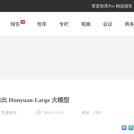
零壹智库Pro·精选报告
报告
智库
专栏
视频
会议
商
 Hunyuan-Large 大模型
 零壹财经
2024-11-05
阅读：1593