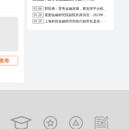
02-06
郭田勇：零售金融发展，要发挥平台机构的作用
01-20
星图金融研究院副院长薛洪言：2023年消费信贷或迎来新起点
01-20
上海科技金融研究所执行副所长孟添：开放银行与嵌入式金融为数字普惠金融带来更大发展空间
发布