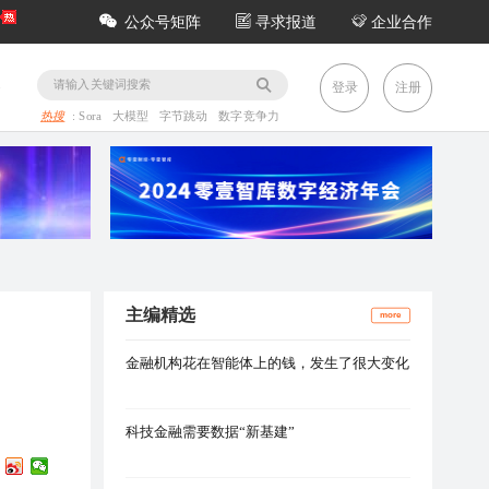
公众号矩阵
寻求报道
企业合作
务
登录
注册
热搜
:
Sora
大模型
字节跳动
数字竞争力
主编精选
more
金融机构花在智能体上的钱，发生了很大变化
科技金融需要数据“新基建”