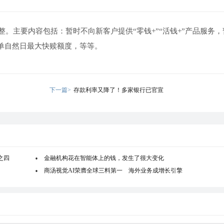
整。主要内容包括：暂时不向新客户提供“零钱+”“活钱+”产品服务
户单自然日最大快赎额度，等等。
下一篇>
存款利率又降了！多家银行已官宣
之四
金融机构花在智能体上的钱，发生了很大变化
商汤视觉AI荣膺全球三料第一 海外业务成增长引擎