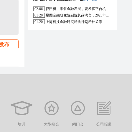
02-06
郭田勇：零售金融发展，要发挥平台机构的作用
01-20
星图金融研究院副院长薛洪言：2023年消费信贷或迎来新起点
01-20
上海科技金融研究所执行副所长孟添：开放银行与嵌入式金融为数字普惠金融带来更大发展空间
发布
培训
大型峰会
闭门会
公司报道