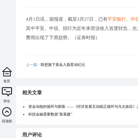
4月1日讯，据报道，截至3月27日，已有
平安银行
、
中
其中平安、中信、招行为近年来营业收入首度转负，光
费用出现了下滑趋势。（证券时报）
上一篇>
联想旗下基金入股星动纪元
首页
相关文章
评论
资金动能的循环与膨胀 ——《经济发展五动能正循环与马太效应》
科技金融需要数据“新基建”
回顶部
用户评论