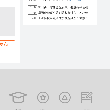
02-06
郭田勇：零售金融发展，要发挥平台机构的作用
01-20
星图金融研究院副院长薛洪言：2023年消费信贷或迎来新起点
01-20
上海科技金融研究所执行副所长孟添：开放银行与嵌入式金融为数字普惠金融带来更大发展空间
发布