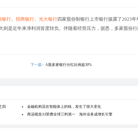
信银行
、
招商银行
、
光大银行
四家股份制银行上市银行披露了2023年
大则是近年来净利润首度转负。伴随着经营压力，据悉，多家股份行
下一篇>
A股多家银行分红比例超30%
之四
金融机构花在智能体上的钱，发生了很大变化
商汤视觉AI荣膺全球三料第一 海外业务成增长引擎