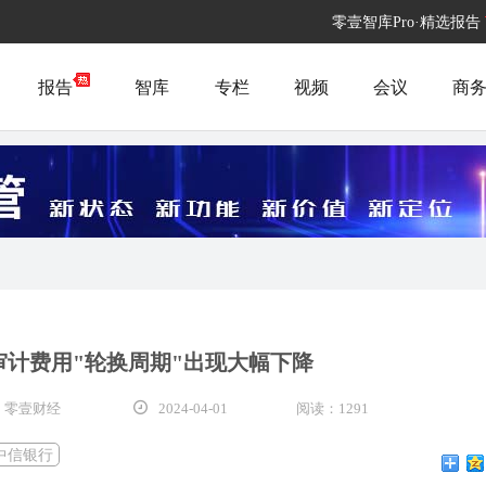
零壹智库Pro·精选报告
报告
智库
专栏
视频
会议
商
审计费用"轮换周期"出现大幅下降
 零壹财经
2024-04-01
阅读：1291
中信银行