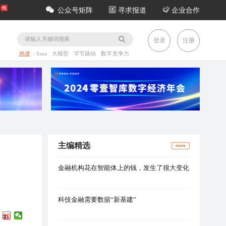
公众号矩阵
寻求报道
企业合作
务
登录
注册
热搜
:
Sora
大模型
字节跳动
数字竞争力
主编精选
more
金融机构花在智能体上的钱，发生了很大变化
科技金融需要数据“新基建”