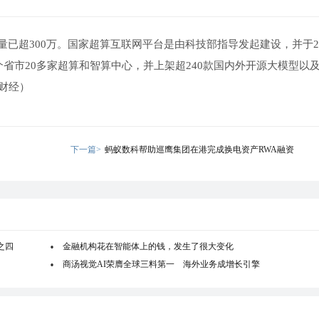
已超300万。国家超算互联网平台是由科技部指导发起建设，并于20
省市20多家超算和智算中心，并上架超240款国内外开源大模型以及超
财经）
下一篇>
蚂蚁数科帮助巡鹰集团在港完成换电资产RWA融资
之四
金融机构花在智能体上的钱，发生了很大变化
商汤视觉AI荣膺全球三料第一 海外业务成增长引擎