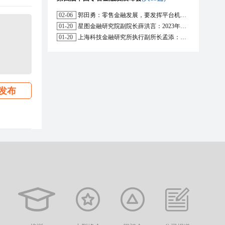
02-06
郭田勇：零售金融发展，要发挥平台机构的作用
01-20
星图金融研究院副院长薛洪言：2023年消费信贷或迎来新起点
01-20
上海科技金融研究所执行副所长孟添：开放银行与嵌入式金融为数字普惠金融带来更大发展空间
发布