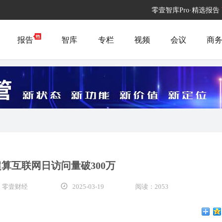
零壹智库Pro·精选报告
报告
智库
专栏
视频
会议
商
算互联网日访问量破300万
 零壹财经
2025-03-19
阅读：2053