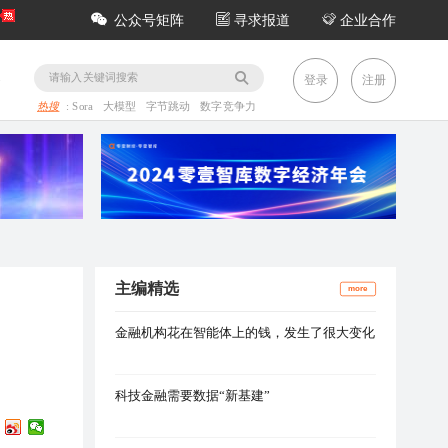
公众号矩阵
寻求报道
企业合作
务
登录
注册
热搜
:
Sora
大模型
字节跳动
数字竞争力
主编精选
more
金融机构花在智能体上的钱，发生了很大变化
科技金融需要数据“新基建”