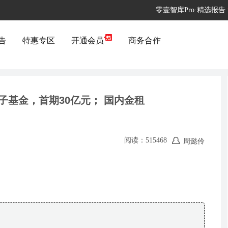
零壹智库Pro·精选报告
告
特惠专区
开通会员
商务合作
基金，首期30亿元； 国内金租
阅读：515468
周懿伶