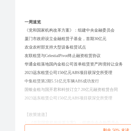
一周速览
《党和国家机构改革方案》：组建中央金融委员会
厦门市政府设立金融租赁子基金，首期30亿元
农业农村部支持大型设备租赁试点
友联租赁与CelestialPivot终止融资租赁协议
华通金租落地国内金租公司首单租赁资产跨境转让业务
2023远东租赁公司150亿元ABS项目获深交所受理
中集租赁第2期5.51亿元车辆ABS成功发行
国银金租与国开君和科技订立7.20亿元融资租赁合同
2023远东租赁公司150亿元ABS项目获深交所受理
【
政策速递
】
1.
《党和国家机构改革方案》：组建中央金融委员会
剩余 50% 
3月16日消息，近日，中共中央、国务院印发《党和国家