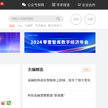
公众号矩阵
寻求报道
企业合作
务
登录
注册
热搜
:
Sora
大模型
字节跳动
数字竞争力
主编精选
more
金融机构花在智能体上的钱，发生了很大变化
科技金融需要数据“新基建”