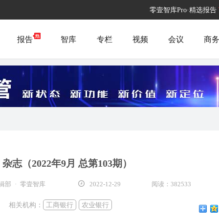
零壹智库Pro·精选报告
报告
智库
专栏
视频
会议
商
杂志（2022年9月 总第103期）
部 · 零壹智库
2022-12-29
阅读：382533
相关机构：
工商银行
农业银行