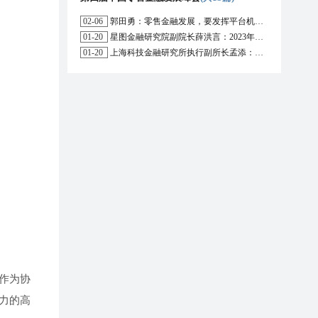
02-06
郭田勇：零售金融发展，要发挥平台机构的作用
01-20
星图金融研究院副院长薛洪言：2023年消费信贷或迎来新起点
01-20
上海科技金融研究所执行副所长孟添：开放银行与嵌入式金融为数字普惠金融带来更大发展空间
库作为协
力的高