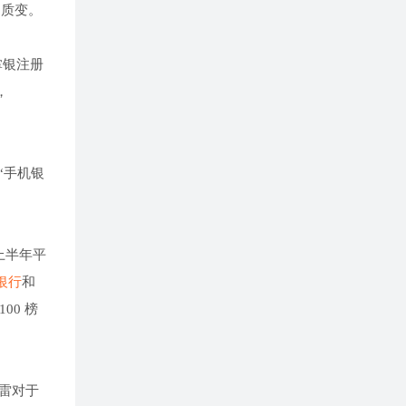
向质变。
掌银注册
户，
“手机银
。
上半年平
银行
和
00 榜
雷对于