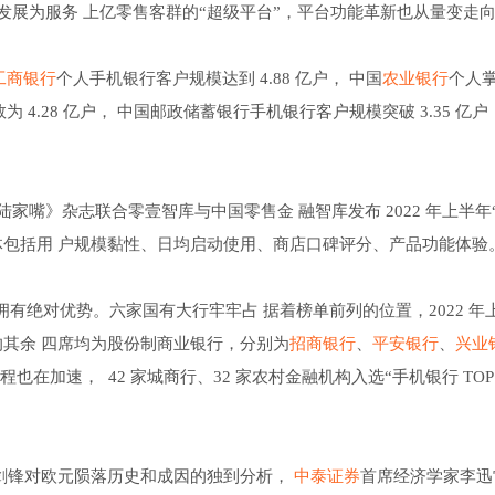
展为服务 上亿零售客群的“超级平台”，平台功能革新也从量变走
工商银行
个人手机银行客户规模达到 4.88 亿户， 中国
农业银行
个人
 4.28 亿户， 中国邮政储蓄银行手机银行客户规模突破 3.35 亿
嘴》杂志联合零壹智库与中国零售金 融智库发布 2022 年上半年
标，具体包括用 户规模黏性、日均启动使用、商店口碑评分、产品功能体验
银行拥有绝对优势。六家国有大行牢牢占 据着榜单前列的位置，2022 年
 10 的其余 四席均为股份制商业银行，分别为
招商银行
、
平安银行
、
兴业
加速， 42 家城商行、32 家农村金融机构入选“手机银行 TOP1
剑锋对欧元陨落历史和成因的独到分析，
中泰证券
首席经济学家李迅