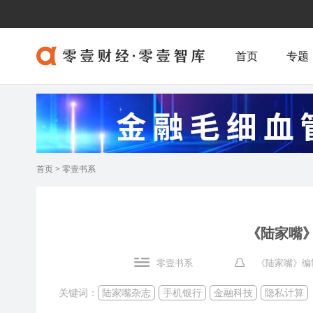
首页
专题
首页
>
零壹书系
《陆家嘴》
零壹书系
《陆家嘴》编辑
关键词：
陆家嘴杂志
手机银行
金融科技
隐私计算