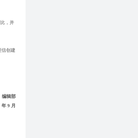
对比，并
型信创建
》编辑部
2 年 9 月