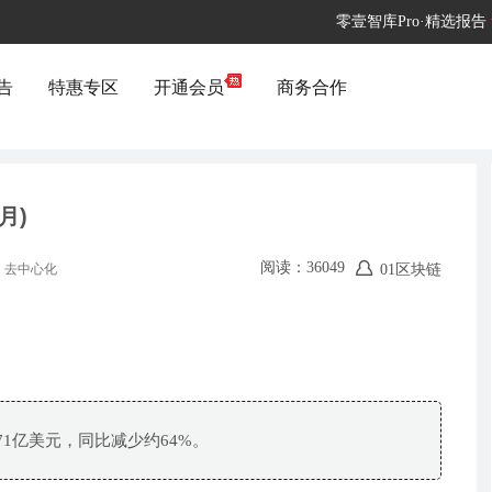
零壹智库Pro·精选报告
告
特惠专区
开通会员
商务合作
月)
阅读：36049
01区块链
去中心化
71亿美元，同比减少约64%。