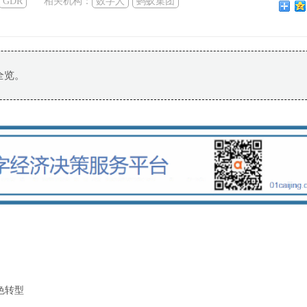
GDR
相关机构：
数字人
蚂蚁集团
全览。
色转型