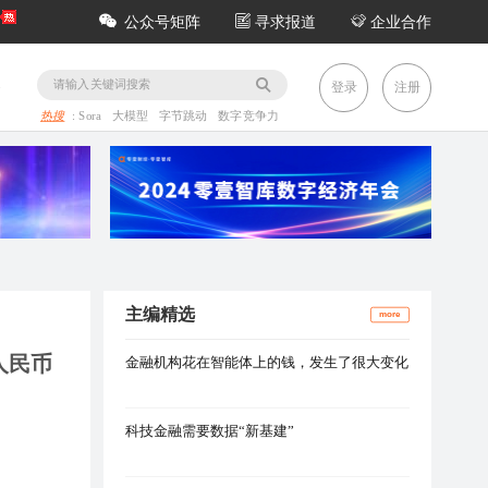
公众号矩阵
寻求报道
企业合作
务
登录
注册
热搜
:
Sora
大模型
字节跳动
数字竞争力
主编精选
more
人民币
金融机构花在智能体上的钱，发生了很大变化
科技金融需要数据“新基建”