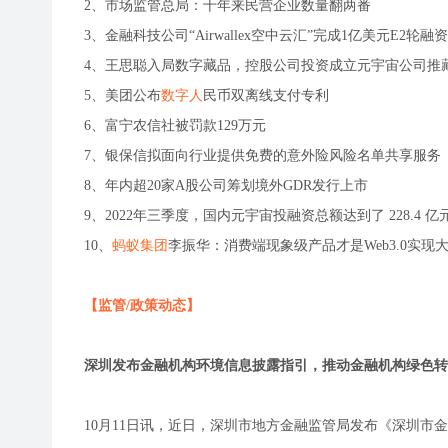
2、市场监管总局：十年来民营企业数量翻两番
3、金融科技公司“Airwallex空中云汇”完成1亿美元E2轮融资
4、王思聪入局数字藏品，控股公司投资成立元宇宙公司推
5、美团公布
数字人
民币双离线支付专利
6、富宁农信社被罚款129万元
7、银保信拟面向行业提供免费的意外险风险名单共享服务
8、年内超20家A股公司筹划境外GDR发行上市
9、2022年三季度，国内元宇宙投融资总额达到了 228.4 亿
10、
蚂蚁集团
李振华：消费端现象级产品才是Web3.0实现
【监管/政策动态】
深圳发布金融机构环境信息披露指引，推动金融机构绿色转
10月11日讯，近日，深圳市地方金融监管局发布《深圳