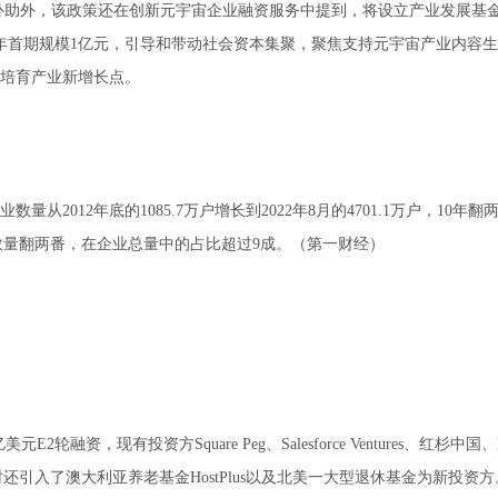
补助外，该政策还在创新元宇宙企业融资服务中提到，将设立产业发展基
2年首期规模1亿元，引导和带动社会资本集聚，聚焦支持元宇宙产业内容
培育产业新增长点。
从2012年底的1085.7万户增长到2022年8月的4701.1万户，10年翻
营企业数量翻两番，在企业总量中的占比超过9成。（第一财经）
2轮融资，现有投资方Square Peg、Salesforce Ventures、红杉中国、L
资，同时还引入了澳大利亚养老基金HostPlus以及北美一大型退休基金为新投资方