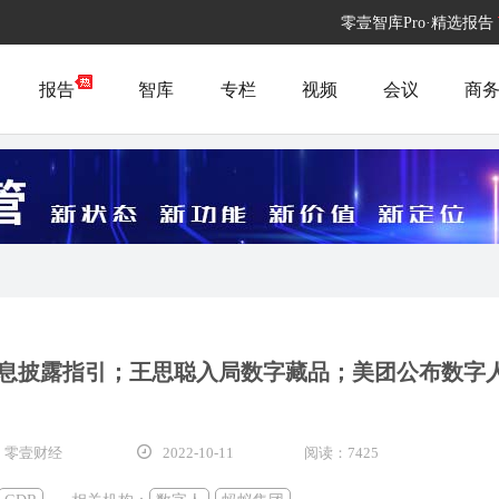
零壹智库Pro·精选报告
报告
智库
专栏
视频
会议
商
息披露指引；王思聪入局数字藏品；美团公布数字
 零壹财经
2022-10-11
阅读：7425