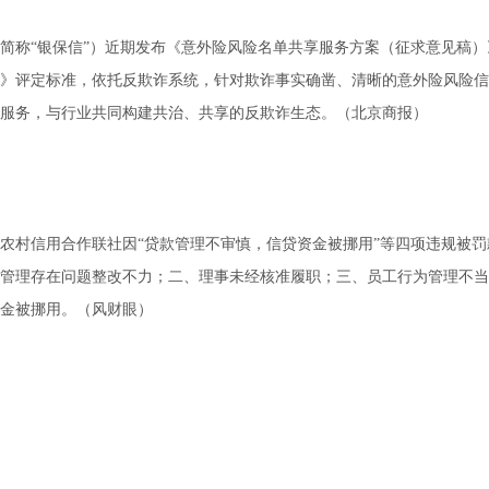
简称“银保信”）近期发布《意外险风险名单共享服务方案（征求意见稿）
》评定标准，依托反欺诈系统，针对欺诈事实确凿、清晰的意外险风险信
服务，与行业共同构建共治、共享的反欺诈生态。（北京商报）
县农村信用合作联社因“贷款管理不审慎，信贷资金被挪用”等四项违规被罚款
管理存在问题整改不力；二、理事未经核准履职；三、员工行为管理不当
金被挪用。（风财眼）