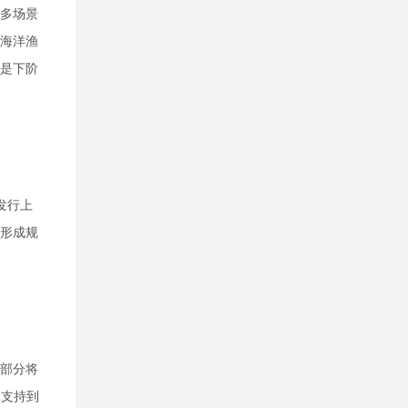
的多场景
海洋渔
是下阶
发行上
步形成规
大部分将
的支持到