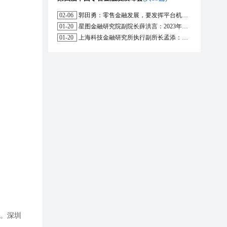
02-06
郭田勇：零售金融发展，要发挥平台机构的作用
01-20
星图金融研究院副院长薛洪言：2023年消费信贷或迎来新起点
01-20
上海科技金融研究所执行副所长孟添：开放银行与嵌入式金融为数字普惠金融带来更大发展空间
引。深圳