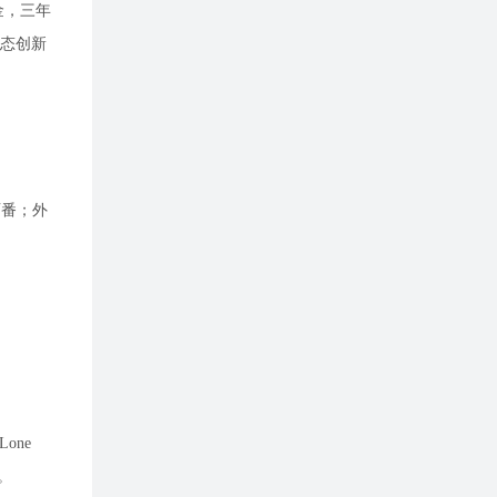
金，三年
生态创新
两番；外
one
。