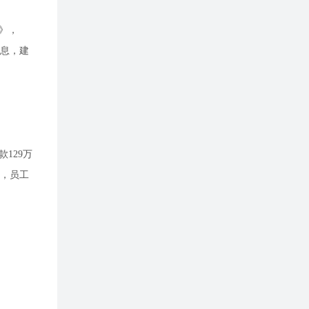
》，
息，建
129万
，员工