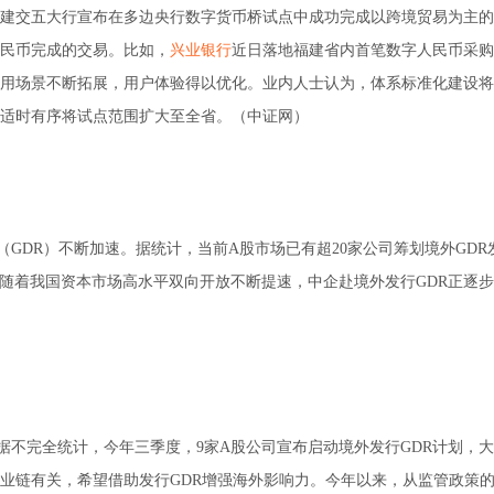
农中建交五大行宣布在多边央行数字货币桥试点中成功完成以跨境贸易为主
民币完成的交易。比如，
兴业银行
近日落地福建省内首笔数字人民币采购
用场景不断拓展，用户体验得以优化。业内人士认为，体系标准化建设将
将适时有序将试点范围扩大至全省。（中证网）
（GDR）不断加速。据统计，当前A股市场已有超20家公司筹划境外GDR
，随着我国资本市场高水平双向开放不断提速，中企赴境外发行GDR正逐
。据不完全统计，今年三季度，9家A股公司宣布启动境外发行GDR计划，
业链有关，希望借助发行GDR增强海外影响力。今年以来，从监管政策