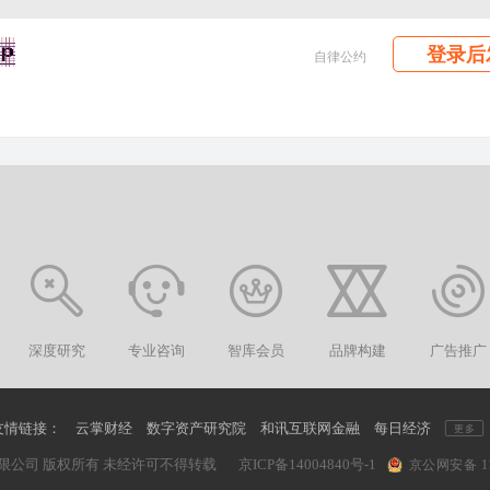
登录后
自律公约
深度研究
专业咨询
智库会员
品牌构建
广告推广
友情链接：
云掌财经
数字资产研究院
和讯互联网金融
每日经济
更多
限公司 版权所有 未经许可不得转载
京ICP备14004840号-1
京公网安备 110