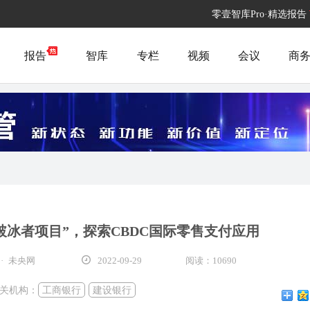
零壹智库Pro·精选报告
报告
智库
专栏
视频
会议
商
破冰者项目”，探索CBDC国际零售支付应用
· 未央网
2022-09-29
阅读：10690
关机构：
工商银行
建设银行