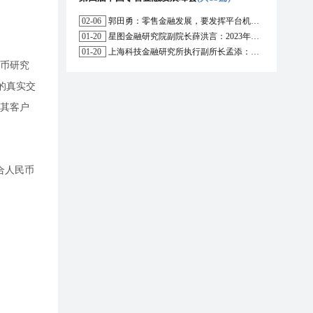
02-06
郭田勇：零售金融发展，要发挥平台机构的作用
01-20
星图金融研究院副院长薛洪言：2023年消费信贷或迎来新起点
01-20
上海科技金融研究所执行副所长孟添：开放银行与嵌入式金融为数字普惠金融带来更大发展空间
货币研究
币的真实交
其客户
合人民币