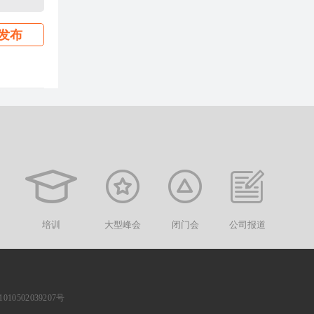
发布
培训
大型峰会
闭门会
公司报道
10502039207号