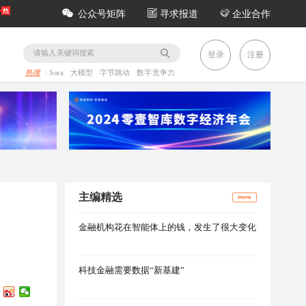
公众号矩阵
寻求报道
企业合作
务
登录
注册
热搜
:
Sora
大模型
字节跳动
数字竞争力
主编精选
more
金融机构花在智能体上的钱，发生了很大变化
科技金融需要数据“新基建”