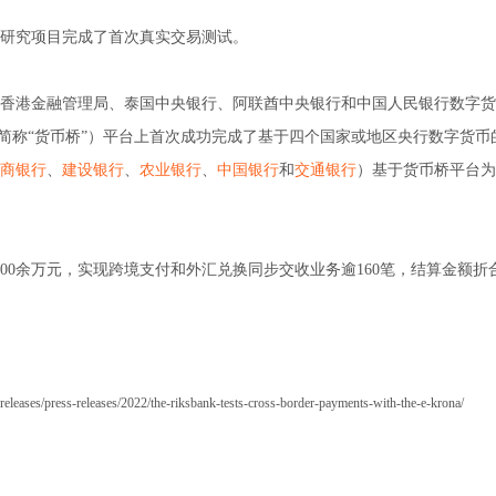
研究项目完成了首次真实交易测试。
心、香港金融管理局、泰国中央银行、阿联酋中央银行和中国人民银行数字
e）（简称“货币桥”）平台上首次成功完成了基于四个国家或地区央行数字货
商银行
、
建设银行
、
农业银行
、
中国银行
和
交通银行
）基于货币桥平台为
00余万元，实现跨境支付和外汇兑换同步交收业务逾160笔，结算金额折
leases/press-releases/2022/the-riksbank-tests-cross-border-payments-with-the-e-krona/