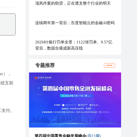
顶风作案的助贷，正在透支整个行业的明天
连续两年第一背后：百度智能云的金融AI密码
2026H1银行罚单全景：1122张罚单、9.57亿
背后，数据合规成新高压线
专题推荐
more
er），
系统互联
C支付。
第四届中国零售金融发展峰会
(共15篇)