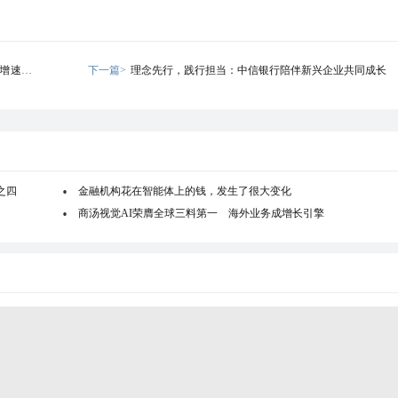
增速达
下一篇>
理念先行，践行担当：中信银行陪伴新兴企业共同成长
之四
金融机构花在智能体上的钱，发生了很大变化
商汤视觉AI荣膺全球三料第一 海外业务成增长引擎