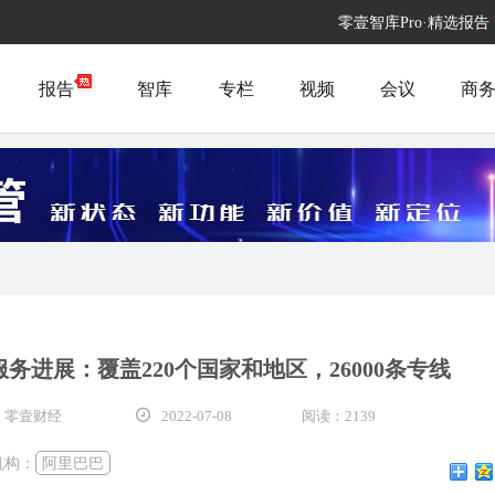
零壹智库Pro·精选报告
报告
智库
专栏
视频
会议
商
进展：覆盖220个国家和地区，26000条专线
 零壹财经
2022-07-08
阅读：2139
机构：
阿里巴巴