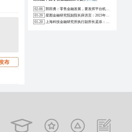
02-06
郭田勇：零售金融发展，要发挥平台机构的作用
01-20
星图金融研究院副院长薛洪言：2023年消费信贷或迎来新起点
01-20
上海科技金融研究所执行副所长孟添：开放银行与嵌入式金融为数字普惠金融带来更大发展空间
发布