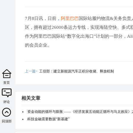
7月8日讯，日前，
阿里巴巴
国际站履约物流&关务负责人魏冉
区，拥有超过26000条运力专线，实现海陆空快、多
作为阿里巴巴国际站“数字化出海口”计划的一部分，Aliba
的会员企业。
上一篇>
工信部：建立新能源汽车正积分收储、释放机制
首页
相关文章
评论
资金动能的循环与膨胀 ——《经济发展五动能正循环与马太效应》
科技金融需要数据“新基建”
回顶部