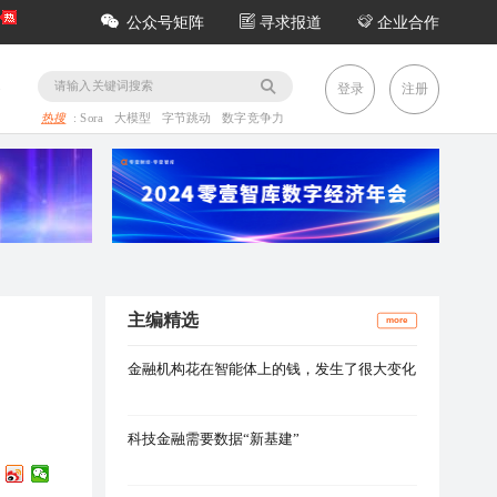
公众号矩阵
寻求报道
企业合作
务
登录
注册
热搜
:
Sora
大模型
字节跳动
数字竞争力
主编精选
more
金融机构花在智能体上的钱，发生了很大变化
科技金融需要数据“新基建”