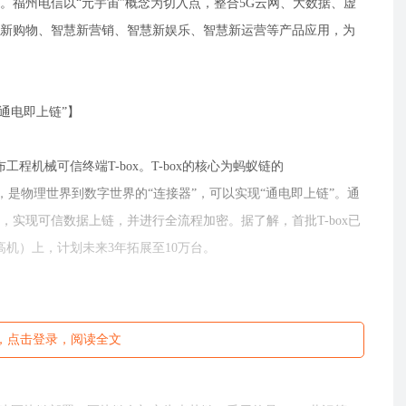
。福州电信以“元宇宙”概念为切入点，整合5G云网、大数据、虚
新购物、智慧新营销、智慧新娱乐、智慧新运营等产品应用，为
“通电即上链”】
程机械可信终端T-box。T-box的核心为蚂蚁链的
区块链技术，是物理世界到数字世界的“连接器”，可以实现“通电即上链”。通
实现可信数据上链，并进行全流程加密。据了解，首批T-box已
高机）上，计划未来3年拓展至10万台。
未读，点击登录，阅读全文