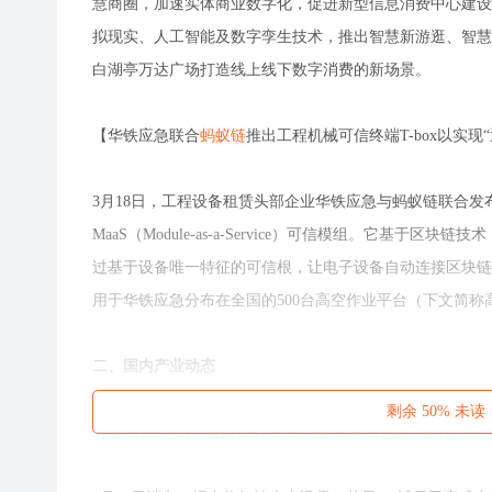
慧商圈，加速实体商业数字化，促进新型信息消费中心建设
拟现实、人工智能及数字孪生技术，推出智慧新游逛、智慧
白湖亭万达广场打造线上线下数字消费的新场景。
【华铁应急联合
蚂蚁链
推出工程机械可信终端T-box以实现
3月18日，工程设备租赁头部企业华铁应急与蚂蚁链联合发布工
MaaS（Module-as-a-Service）可信模组。它基于
过基于设备唯一特征的可信根，让电子设备自动连接区块链，
用于华铁应急分布在全国的500台高空作业平台（下文简称
二、国内产业动态
剩余 50% 
【芒果TV完成光芒链部署，即将上线数字藏品平台】