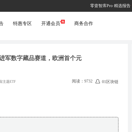
零壹智库Pro·精选报告
告
特惠专区
开通会员
商务合作
度宣布进军数字藏品赛道，欧洲首个元
阅读：9732
01区块链
宙主题ETF