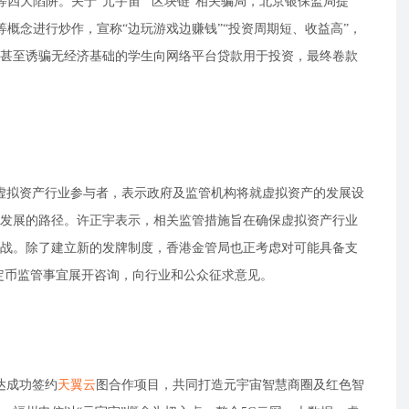
阱等四大陷阱。关于“元宇宙”“区块链”相关骗局，北京银保监局提
”等概念进行炒作，宣称“边玩游戏边赚钱”“投资周期短、收益高”，
甚至诱骗无经济基础的学生向网络平台贷款用于投资，最终卷款
港虚拟资产行业参与者，表示政府及监管机构将就虚拟资产的发展设
发展的路径。许正宇表示，相关监管措施旨在确保虚拟资产行业
战。除了建立新的发牌制度，香港金管局也正考虑对可能具备支
稳定币监管事宜展开咨询，向行业和公众征求意见。
达成功签约
天翼云
图合作项目，共同打造元宇宙智慧商圈及红色智