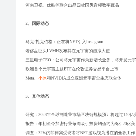
河南卫视、优酷等联合出品四款国风音频数字藏品
2、国际动态
马克·扎克伯格：正在将NFT引入Instagram
奢侈品巨头LVMH发布其在元宇宙的虚拟大使
三星电子CEO：公司将元宇宙作为新增长业务，将开发元
欧洲首个元宇宙主题ETF在伦敦证券交易平台上市
Meta、
小冰
和NVIDIA成立亚洲元宇宙全生态联合体
3、其他动态
研究：2028年全球制造业市场区块链规模预计将超过140亿
报告：年初至今加密行业每周吸引投资均值约为8亿-20亿美
调查：32%的菲律宾受访者将NFT游戏视为潜在的全职工作