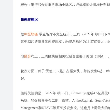
报告：银行和金融服务市场全球区块链规模预计将增长至18
投融资概况
据
01区块链
·零壹智库不完全统计，上周（2022年3月14日
其中32起透露具体融资规模，融资总额约为13.57亿美元
地
区分
布上，上周区块链相关投融资主要于美国（10起）
轮次方面，种子/天使（12起）占据大头，并购发生6起，B轮
起。
值得关注的是， 2022年3月15日，ConsenSys完成4.5亿美
马锡、软银愿景基金二期、微软、AnthosCapital、SoundVentures和C
Management和UTAVC等原有投资参投。这也是上周最大