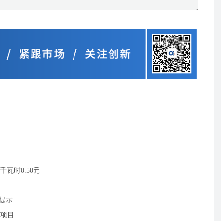
瓦时0.50元
提示
置项目