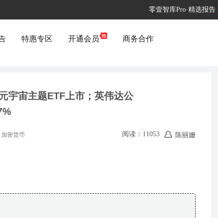
零壹智库Pro·精选报告
告
特惠专区
开通会员
商务合作
港首只元宇宙主题ETF上市；英伟达公
7%
阅读：11053
陈丽姗
加密货币