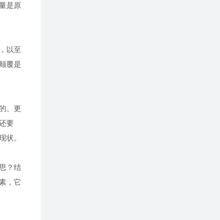
量是原
，以至
颠覆是
的。更
还要
现状。
思？结
素，它