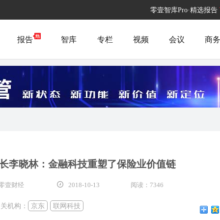
零壹智库Pro·精选报告
报告
智库
专栏
视频
会议
商
长李晓林：金融科技重塑了保险业价值链
零壹财经
2018-10-13
阅读：7346
相关机构：
京东
联网科技