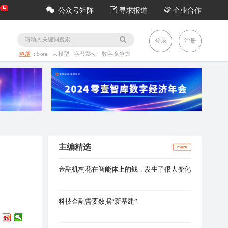
公众号矩阵
寻求报道
企业合作
务
登录
注册
热搜
:
Sora
大模型
字节跳动
数字竞争力
主编精选
more
金融机构花在智能体上的钱，发生了很大变化
科技金融需要数据“新基建”