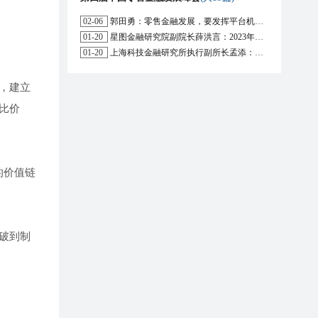
02-06
郭田勇：零售金融发展，要发挥平台机构的作用
01-20
星图金融研究院副院长薛洪言：2023年消费信贷或迎来新起点
01-20
上海科技金融研究所执行副所长孟添：开放银行与嵌入式金融为数字普惠金融带来更大发展空间
，建立
比价
的价值链
破到制