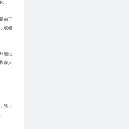
化。
是由于
，或者
只能经
投保人
，线上
。