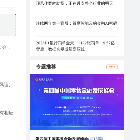
顶风作案的助贷，正在透支整个行业的明天
连续两年第一背后：百度智能云的金融AI密码
2026H1银行罚单全景：1122张罚单、9.57亿
会"。
背后，数据合规成新高压线
专题推荐
more
风险、
有相应
第四届中国零售金融发展峰会
(共15篇)