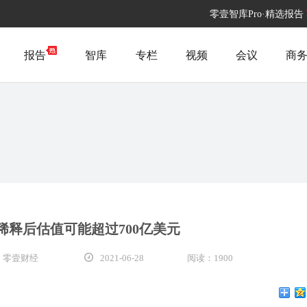
零壹智库Pro·精选报告
报告
智库
专栏
视频
会议
商
稀释后估值可能超过700亿美元
 零壹财经
2021-06-28
阅读：1900