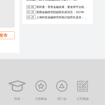
02-06
郭田勇：零售金融发展，要发挥平台机构的作用
01-20
星图金融研究院副院长薛洪言：2023年消费信贷或迎来新起点
01-20
上海科技金融研究所执行副所长孟添：开放银行与嵌入式金融为数字普惠金融带来更大发展空间
发布
培训
大型峰会
闭门会
公司报道