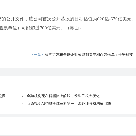
的公开文件，该公司首次公开募股的目标估值为620亿-670亿美元
票单位）可能超过700亿美元。（界面）
下一篇>
智慧芽发布全球企业智能制造专利百强榜单：平安科技、
家中国企业入榜
之四
金融机构花在智能体上的钱，发生了很大变化
商汤视觉AI荣膺全球三料第一 海外业务成增长引擎