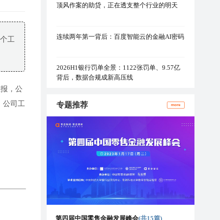
顶风作案的助贷，正在透支整个行业的明天
连续两年第一背后：百度智能云的金融AI密码
5个工
2026H1银行罚单全景：1122张罚单、9.57亿
背后，数据合规成新高压线
上报，公
，公司工
专题推荐
more
第四届中国零售金融发展峰会
(共15篇)