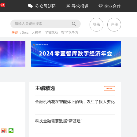
公众号矩阵
寻求报道
企业合作
务
登录
注册
热搜
:
Sora
大模型
字节跳动
数字竞争力
主编精选
more
金融机构花在智能体上的钱，发生了很大变化
科技金融需要数据“新基建”