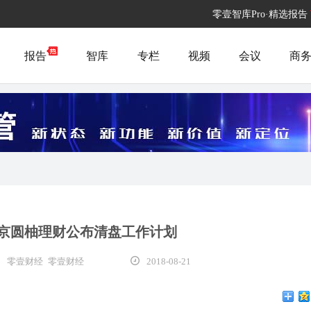
零壹智库Pro·精选报告
报告
智库
专栏
视频
会议
商
P京圆柚理财公布清盘工作计划
零壹财经 零壹财经
2018-08-21