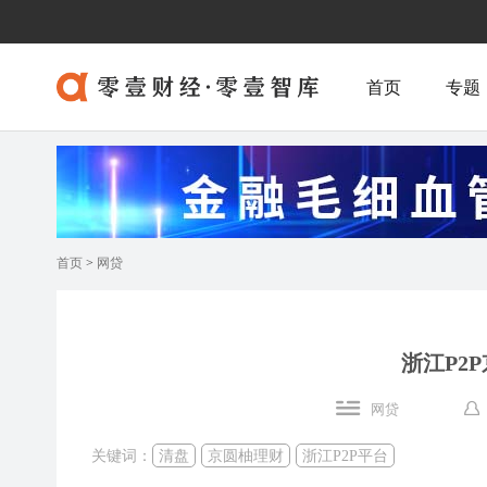
首页
专题
首页
>
网贷
浙江P2
网贷
关键词：
清盘
京圆柚理财
浙江P2P平台