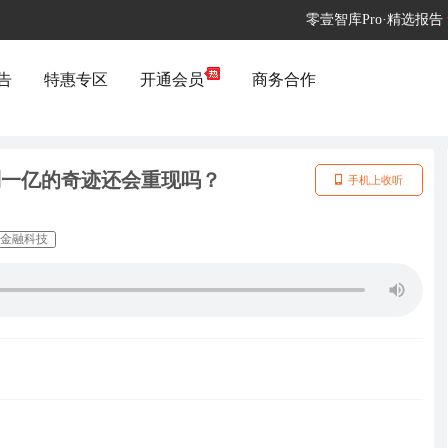
零壹智库Pro·精选报告
告
特惠专区
开通会员
商务合作
到一亿的奇迹还会重现吗？
手机上收听
金融科技