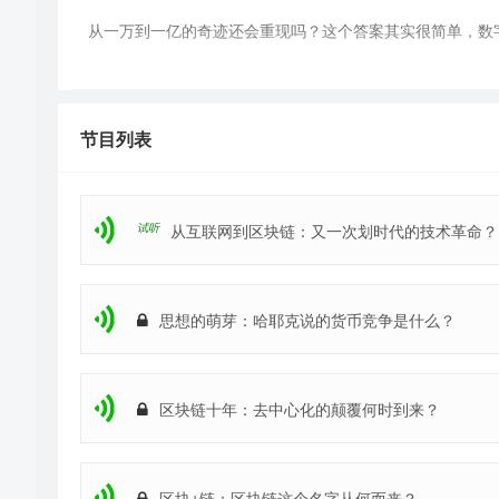
从一万到一亿的奇迹还会重现吗？这个答案其实很简单，数
过去几年间，以比特币为代表的数字货币价格经历了万倍级
币种的价格还是太高。资产的价格从零到1很容易，但是从
节目列表
元，总市值超过六百三十亿美元，这个价格再翻一万倍就是六百三
多年高速发展在2014年才刚刚迈过10万亿美元大关，201
试听
从互联网到区块链：又一次划时代的技术革命？
法达到的高度。
主流货币以外还有各种其他货币，这些货币有没有机会重现
思想的萌芽：哈耶克说的货币竞争是什么？
为875个，2018年ico数量为1181个，也就是说
两年间至少出
又一茬，说轻点叫青黄不接，说得严重一点呢，韭菜基本上
其作为致富良机，现在谈到区块链加密货币，人们的反应一就是要
区块链十年：去中心化的颠覆何时到来？
项目的价格跌幅甚至超过95%。没有破发的几个项目基本都
是一个割韭菜的市场，只靠那么几个有限的暴富故事，没有