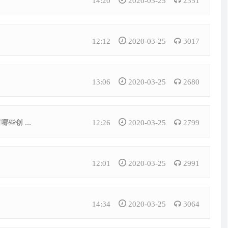
14:20
2020-03-25
2351
愿意掏钱的在前两年基本都被割得差不多了。另外随着法律和监管越
？
12:12
2020-03-25
3017
了，我没那么贪心，不要千倍万倍，甚至我也不要几倍，只要收益率
机会收益率超过银行理财的。数字货
币市
场价格波动剧烈，高风险对
13:06
2020-03-25
2680
会有机会。上面我们说了几乎所有的ico项目都破发了，大量的垃圾
，或许会有优质项目脱颖而出，或许资金会重新流向比特币等传统公
到钱的。但是我们再提一遍老生常谈的话题，在股票市场这种要监管
创 ...
12:26
2020-03-25
2799
场上，很多人尚且不能实现满意的收益率，想要在目前还不太成熟、
。虽说风险与收益并存，但是投资数字货币钱最好还是好好考虑清
12:01
2020-03-25
2991
老生常谈一样，投资有风险，入市需谨慎。
息已经泛滥了，肯定达不到以前的高点了。因为说到底区块链技术才
14:34
2020-03-25
3064
偏离。