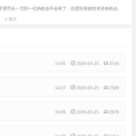
字货币从一万到一亿的机会不会有了，但是区块链技术还有机会。
展开
别的疯狂上涨，即使是经过去年数字货币熊市的持续下跌，这些主流
1到一万就很难了。以比特币为例，比特币目前的价格约为三千六百美
十万亿美元，美国2017年的gdp是19.39万亿美元，我国gdp经过
7年我国gdp约为十二万亿美元。可以说比特币再翻一万倍是连想象力都无
15:05
2020-03-25
3518
比特币一万倍的奇迹呢？我们用
数据说
话，全球范围内，2017 ico数量
14:27
2020-03-25
2509
现了两千种数字货币
。空气币、传销币和山寨币横行，韭菜割了一茬
已经被割绝种了。在过去数字货币最火热的时候，还能有大爷大妈将
凉、再有就是骗子。2018年上半年ico的破发率为98.8%，大量
16:06
2020-03-25
2079
是稳定币项目。单凭这个数据，我们可以负责任地讲，ico这个市场就
新资金入场，其他人怎么可能在这个市场上挣到钱？更不用说什么一