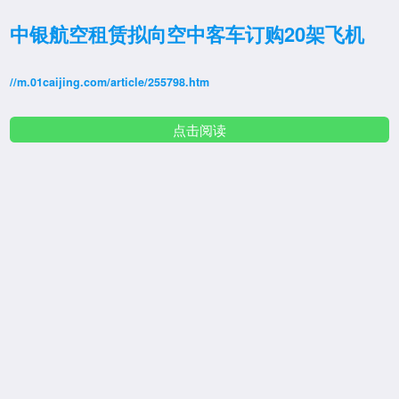
中银航空租赁拟向空中客车订购20架飞机
//m.01caijing.com/article/255798.htm
点击阅读