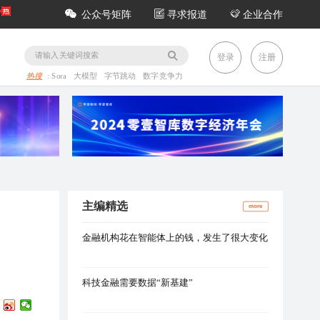
公众号矩阵
寻求报道
企业合作
务
登录
注册
热搜
:
Sora
大模型
字节跳动
数字竞争力
主编精选
more
金融机构花在智能体上的钱，发生了很大变化
科技金融需要数据“新基建”