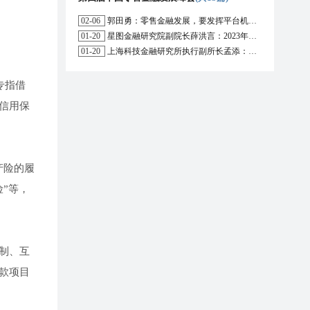
02-06
郭田勇：零售金融发展，要发挥平台机构的作用
01-20
星图金融研究院副院长薛洪言：2023年消费信贷或迎来新起点
01-20
上海科技金融研究所执行副所长孟添：开放银行与嵌入式金融为数字普惠金融带来更大发展空间
专指借
信用保
产险的履
”等，
制、互
款项目