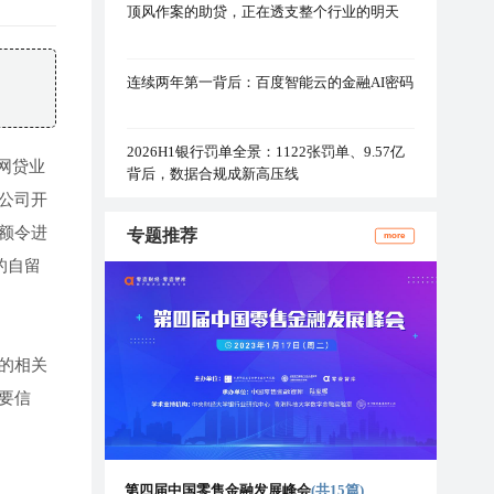
顶风作案的助贷，正在透支整个行业的明天
连续两年第一背后：百度智能云的金融AI密码
2026H1银行罚单全景：1122张罚单、9.57亿
网贷业
背后，数据合规成新高压线
公司开
额令进
专题推荐
more
的自留
的相关
要信
第四届中国零售金融发展峰会
(共15篇)