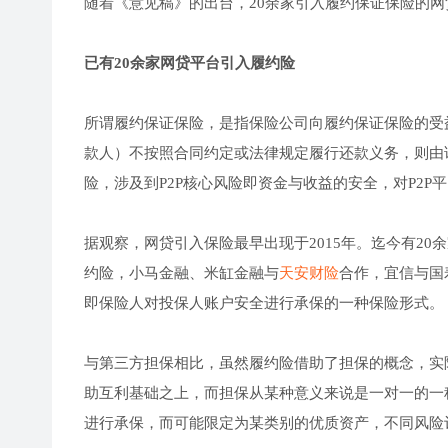
随着《意见稿》的出台，20余家引入履约保证保险的
已有20余家网贷平台引入履约险
所谓履约保证保险，是指保险公司向履约保证保险的受
款人）不按照合同约定或法律规定履行还款义务，则由
险，涉及到P2P核心风险即资金与收益的安全，对P2P
据观察，网贷引入保险最早出现于2015年。迄今有20
约险，小马金融、米缸金融与
天安财险
合作，宜信与国
即保险人对投保人账户安全进行承保的一种保险形式。
与第三方担保相比，虽然履约险借助了担保的概念，实
助互利基础之上，而担保从某种意义来说是一对一的一
进行承保，而可能限定为某类别的优质资产，不同风险