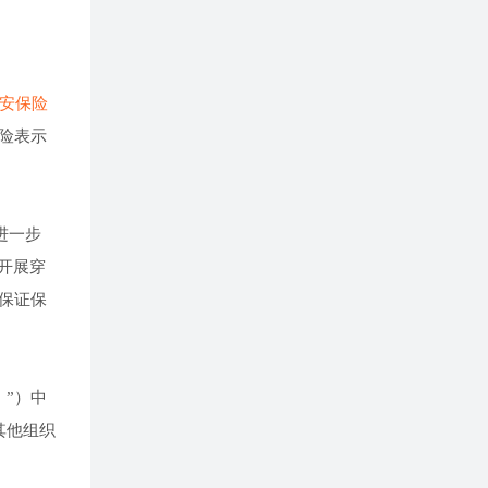
安保险
险表示
进一步
开展穿
保证保
”）中
其他组织