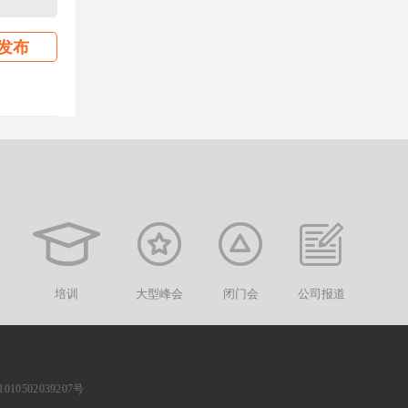
发布
培训
大型峰会
闭门会
公司报道
10502039207号