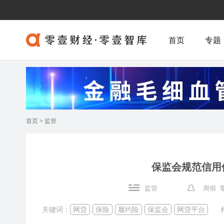
首页
专题
首页
>
监管
保监会规范信用
监管
周假 
关键词：
网贷
保险
履约险
保监会
网贷平台