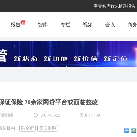
零壹智库Pro·精选报告
报告
智库
专栏
视频
会议
商
保证保险 20余家网贷平台或面临整改
零壹财经
2017-06-22
阅读：8439
相关机构：
陆金所
天安财险