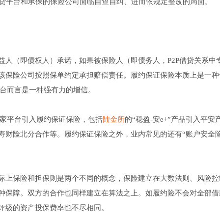
网贷平台和承保的保险公司面临自查自纠、进而依规定整改的局面。
益人（即债权人）承诺，如果被保险人（即债务人，P2P借贷关系中
该保险公司按照保单约定承担赔偿责任。履约保证保险本质上是一种
平台而言是一种强有力的增信。
余家平台引入履约保证保险，包括
陆金所
的“稳盈-安e+”产品引入平安
寿财险北分合作等。履约保证保险之外，业内常见的还有“账户安全险
际上保险和担保则是两个不同的概念，保险建立在大数法则、风险控
种保障。双方的合作也同样建立在算法之上。如履约险不会对全部借
评级的资产投保费率也不尽相同。