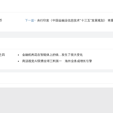
币
下一篇>
央行印发《中国金融业信息技术“十三五”发展规划》 将
融科技研究应用
之四
金融机构花在智能体上的钱，发生了很大变化
商汤视觉AI荣膺全球三料第一 海外业务成增长引擎