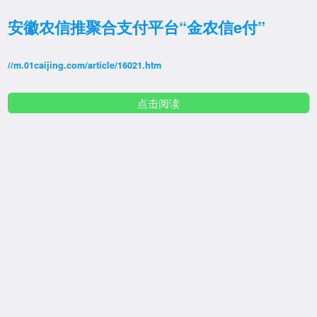
安徽农信推聚合支付平台“金农信e付”
//m.01caijing.com/article/16021.htm
点击阅读