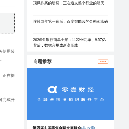
顶风作案的助贷，正在透支整个行业的明天
连续两年第一背后：百度智能云的金融AI密码
2026H1银行罚单全景：1122张罚单、9.57亿
背后，数据合规成新高压线
务使用装
现。
专题推荐
more
。
正在探
可完成开
第四届中国零售金融发展峰会
(共15篇)