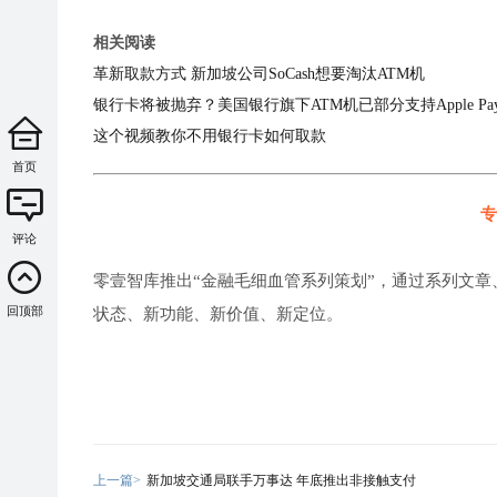
相关阅读
革新取款方式 新加坡公司SoCash想要淘汰ATM机
银行卡将被抛弃？美国银行旗下ATM机已部分支持Apple P
这个视频教你不用银行卡如何取款
首页
专
评论
零壹智库推出“金融毛细血管系列策划”，通过系列文章
回顶部
状态、新功能、新价值、新定位。
上一篇>
新加坡交通局联手万事达 年底推出非接触支付