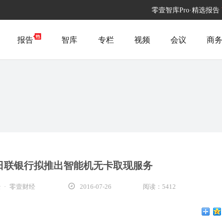
零壹智库Pro·精选报告
报告
智库
专栏
视频
会议
商
日联银行拟推出智能机无卡取现服务
 · 零壹财经
2016-07-26
阅读：5412