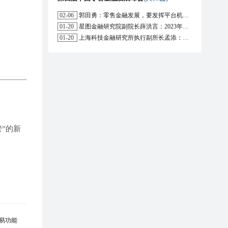
02-06
郭田勇：零售金融发展，要发挥平台机构的作用
01-20
星图金融研究院副院长薛洪言：2023年消费信贷或迎来新起点
01-20
上海科技金融研究所执行副所长孟添：开放银行与嵌入式金融为数字普惠金融带来更大发展空间
”的新
易功能