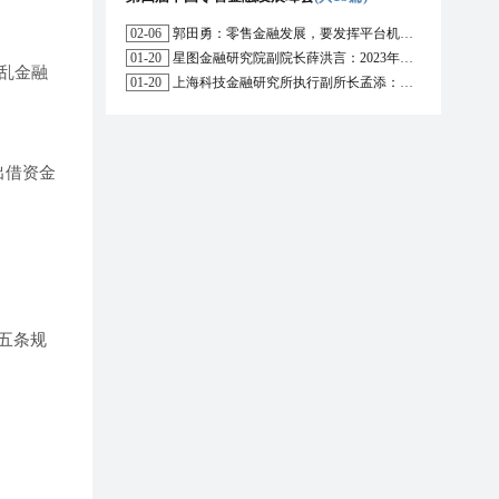
02-06
郭田勇：零售金融发展，要发挥平台机构的作用
01-20
星图金融研究院副院长薛洪言：2023年消费信贷或迎来新起点
乱金融
01-20
上海科技金融研究所执行副所长孟添：开放银行与嵌入式金融为数字普惠金融带来更大发展空间
出借资金
五条规