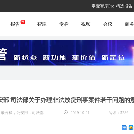
零壹智库Pro·精选报告
报告
智库
专栏
视频
会议
商
公安部 司法部关于办理非法放贷刑事案件若干问题的
法，最高检，公安部，司法部
2019-10-21
阅读：5286