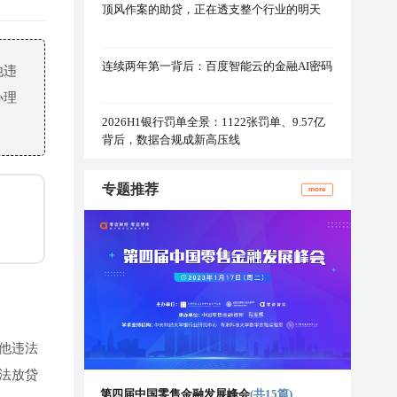
顶风作案的助贷，正在透支整个行业的明天
连续两年第一背后：百度智能云的金融AI密码
他违
办理
2026H1银行罚单全景：1122张罚单、9.57亿
背后，数据合规成新高压线
专题推荐
more
他违法
法放贷
第四届中国零售金融发展峰会
(共15篇)