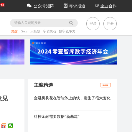
公众号矩阵
寻求报道
企业合作
务
登录
注册
热搜
:
Sora
大模型
字节跳动
数字竞争力
主编精选
more
意见
金融机构花在智能体上的钱，发生了很大变化
科技金融需要数据“新基建”