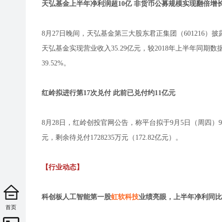
天弘基金上半年净利润超10亿 非货币公募规模实现翻倍增
8月27日晚间，天弘基金第三大股东君正集团（601216）
天弘基金实现营业收入35.29亿元，较2018年上半年同期数据（
39.52%。
红岭拟进行第17次兑付 此前已兑付约11亿元
8月28日，红岭创投官网公告，称平台拟于9月5日（周四）9:
元，剩余待兑付1728235万元（172.82亿元）。
【行业动态】
科创板人工智能第一股
虹软科技
业绩亮眼，上半年净利同比
首页