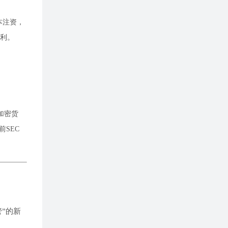
资本注资，
盈利。
加密货
SEC
”的新