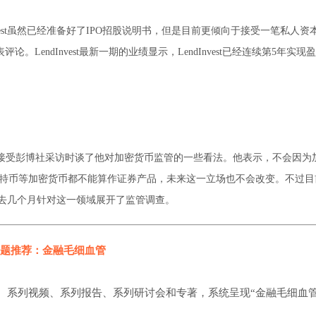
ndInvest虽然已经准备好了IPO招股说明书，但是目前更倾向于接受一笔私人
评论。LendInvest最新一期的业绩显示，LendInvest已经连续第5年实现
ton在接受彭博社采访时谈了他对加密货币监管的一些看法。他表示，不会因为
比特币等加密货币都不能算作证券产品，未来这一立场也不会改变。不过目前
过去几个月针对这一领域展开了监管调查。
题推荐：金融毛细血管
、系列视频、系列报告、系列研讨会和专著，系统呈现“金融毛细血管