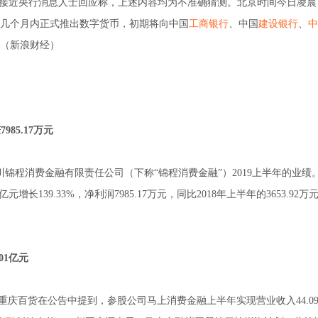
，接近央行消息人士回应称，上述内容均为不准确猜测。北京时间今日凌晨
来几个月内正式推出数字货币，初期将向中国
工商银行
、中国
建设银行
、
中
（新浪财经）
985.17万元
川锦程消费金融有限责任公司（下称“锦程消费金融”）2019上半年的业绩
元增长139.33%，净利润7985.17万元，同比2018年上半年的3653.92万
01亿元
度报告。重庆百货在公告中提到，参股公司马上消费金融上半年实现营业收入44.0