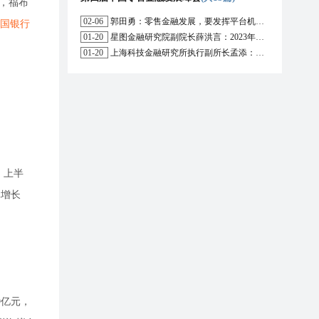
，福布
02-06
郭田勇：零售金融发展，要发挥平台机构的作用
国银行
01-20
星图金融研究院副院长薛洪言：2023年消费信贷或迎来新起点
01-20
上海科技金融研究所执行副所长孟添：开放银行与嵌入式金融为数字普惠金融带来更大发展空间
。上半
元增长
9亿元，