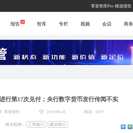
零壹智库Pro·精选报告
报告
智库
专栏
视频
会议
商
进行第17次兑付；央行数字货币发行传闻不实
经 零壹财经
2019-08-28
阅读：8597
相关机构：
工商银行
建设银行