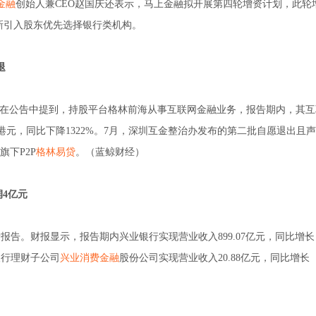
金融
创始人兼CEO赵国庆还表示，马上金融拟开展第四轮增资计划，此轮
新引入股东优先选择银行类机构。
退
中国金控在公告中提到，持股平台格林前海从事互联网金融业务，报告期内，其
0万港元，同比下降1322%。7月，深圳互金整治办发布的第二批自愿退出且
下P2P
格林易贷
。（蓝鲸财经）
润4亿元
度业绩报告。财报显示，报告期内兴业银行实现营业收入899.07亿元，同比增长
业银行理财子公司
兴业消费金融
股份公司实现营业收入20.88亿元，同比增长