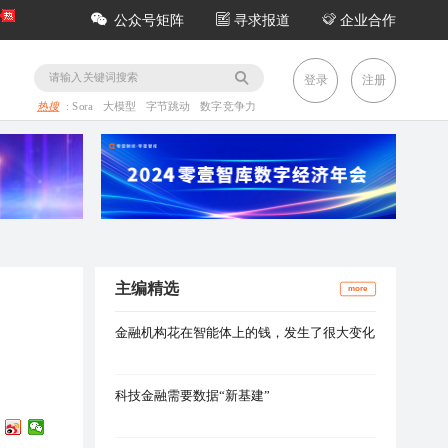
公众号矩阵
寻求报道
企业合作
务
登录
注册
热搜
:
Sora
大模型
字节跳动
数字竞争力
主编精选
more
金融机构花在智能体上的钱，发生了很大变化
科技金融需要数据“新基建”