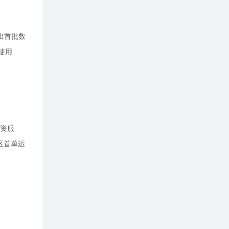
推出首批数
以使用
融资服
区首单运