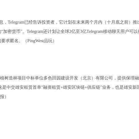
消息，Telegram已经告诉投资者，它计划在未来两个月内（十月底之前）
货币”。Telegram还计划让全球2亿至3亿Telegram移动聊天用户可
求匿名。（PingWest品玩）
秋季植树造林项目中标单位多色田园建设开发（北京）有限公司，提供保理
。这是中交雄安租赁首单“融资租赁+雄安区块链+供应链”业务，也是雄安新
报）