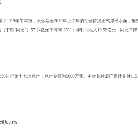
长
披露了2019年半年报，天弘基金2019年上半年的经营情况正式浮出水面，报
下称“同比”）57.24亿元下降38.35%；净利润收入10.59亿元，同比下降
30进行第十七次兑付，兑付金额为5000万元。本次兑付后已累计兑付1151
增加73%