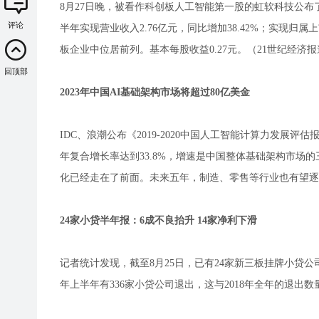
8月27日晚，被看作科创板人工智能第一股的虹软科技公
评论
半年实现营业收入2.76亿元，同比增加38.42%；实现归属
板企业中位居前列。基本每股收益0.27元。（21世纪经济报
回顶部
2023年中国AI基础架构市场将超过80亿美金
IDC、浪潮公布《2019-2020中国人工智能计算力发展
年复合增⻓率达到33.8%，增速是中国整体基础架构市场的
化已经走在了前面。未来五年，制造、零售等行业也有望逐
24家小贷半年报：6成不良抬升 14家净利下滑
记者统计发现，截至8月25日，已有24家新三板挂牌小贷公
年上半年有336家小贷公司退出，这与2018年全年的退出数