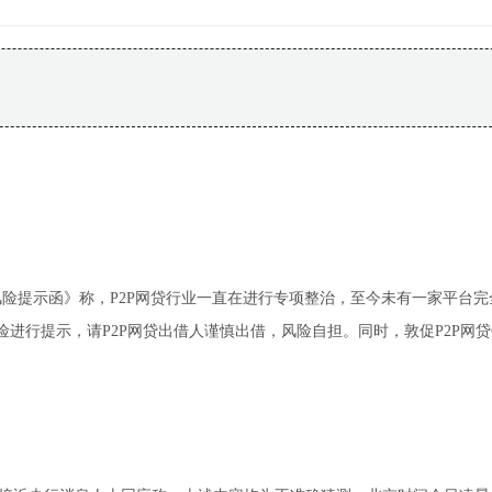
业风险提示函》称，P2P网贷行业一直在进行专项整治，至今未有一家平台完
险进行提示，请P2P网贷出借人谨慎出借，风险自担。同时，敦促P2P网