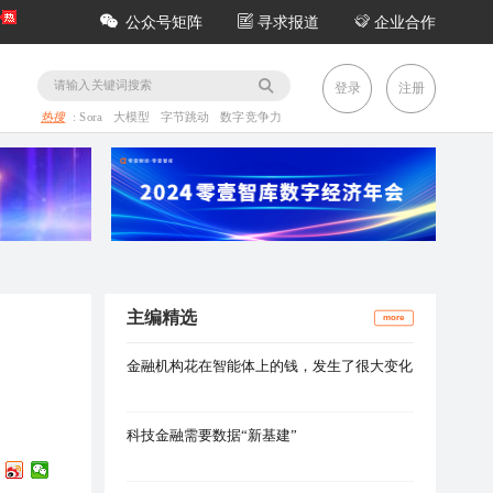
公众号矩阵
寻求报道
企业合作
务
登录
注册
热搜
:
Sora
大模型
字节跳动
数字竞争力
主编精选
more
金融机构花在智能体上的钱，发生了很大变化
科技金融需要数据“新基建”