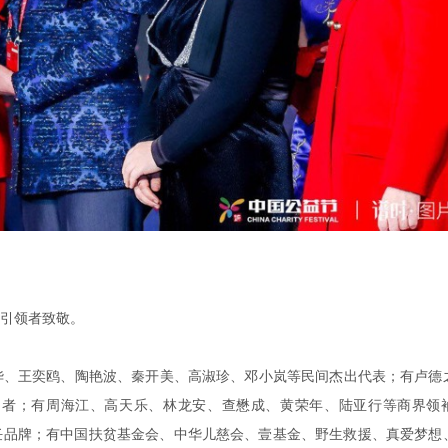
引领者致敬。
华、王奕鸥、陶艳波、秦开美、高淑珍、邓小岚等民间杰出代表；有卢德
动者；有周海江、高天乐、林龙安、查懋成、黄荣年、陆亚行等商界领
任品牌；有中国扶贫基金会、中华儿慈会、壹基金、野生救援、真爱梦想