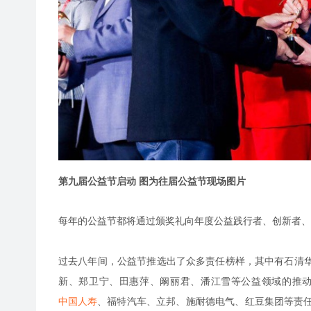
第九届公益节启动 图为往届公益节现场图片
每年的公益节都将通过颁奖礼向年度公益践行者、创新者、
过去八年间，公益节推选出了众多责任榜样，其中有石清
新、郑卫宁、田惠萍、阚丽君、潘江雪等公益领域的推
中国人寿
、福特汽车、立邦、施耐德电气、红豆集团等责