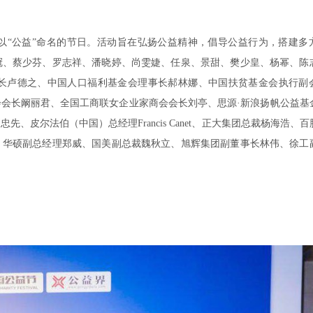
的以“公益”命名的节日。活动旨在弘扬公益精神，倡导公益行为，搭建多
冠、蔡少芬、罗志祥、潘晓婷、尚雯婕、任泉、景甜、樊少皇、杨幂、陈
长卢德之、中国人口福利基金会理事长郝林娜、中国扶贫基金会执行副
会长阚丽君、全国工商联女企业家商会会长刘亭、思源·新浪扬帆公益基
皮尔法伯（中国）总经理Francis Canet、正大集团总裁杨海浩、
、华硕副总经理郑威、国美副总裁魏秋立、旭辉集团副董事长林伟、徐工