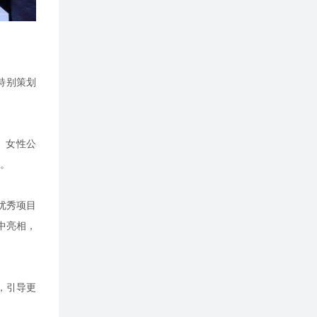
特别策划
、女性公
。
优秀项目
中亮相，
，引导更