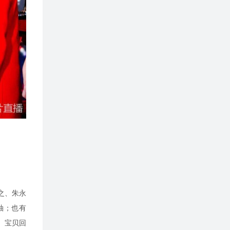
之、朱永
袖；也有
、宝贝回