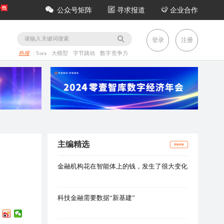
公众号矩阵
寻求报道
企业合作
务
登录
注册
热搜
:
Sora
大模型
字节跳动
数字竞争力
主编精选
more
金融机构花在智能体上的钱，发生了很大变化
科技金融需要数据“新基建”