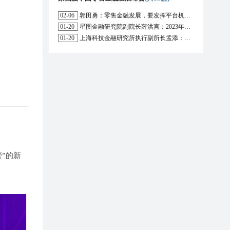
02-06
郭田勇：零售金融发展，要发挥平台机构的作用
01-20
星图金融研究院副院长薛洪言：2023年消费信贷或迎来新起点
01-20
上海科技金融研究所执行副所长孟添：开放银行与嵌入式金融为数字普惠金融带来更大发展空间
”的新