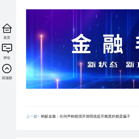
首页
评论
回顶部
上一篇>
蚂蚁金服：任何声称能强开借呗或提升额度的都是骗子