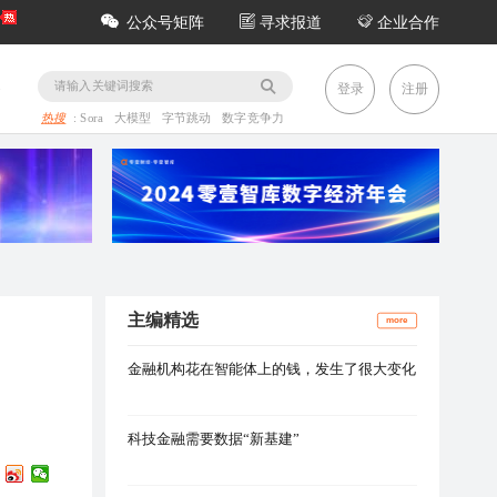
公众号矩阵
寻求报道
企业合作
务
登录
注册
热搜
:
Sora
大模型
字节跳动
数字竞争力
主编精选
more
金融机构花在智能体上的钱，发生了很大变化
科技金融需要数据“新基建”