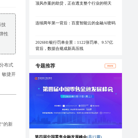
顶风作案的助贷，正在透支整个行业的明天
连续两年第一背后：百度智能云的金融AI密码
科技
弹性
2026H1银行罚单全景：1122张罚单、9.57亿
背后，数据合规成新高压线
分布式
专题推荐
more
、敏捷开
”的新
第四届中国零售金融发展峰会
(共15篇)