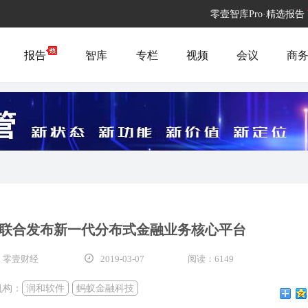
零壹智库Pro·精选报告
报告
智库
专栏
视频
会议
商
联合发布新一代分布式金融业务核心平台
 零壹财经
2019-03-07
阅读：6149
机构：
润和软件
蚂蚁金融科技