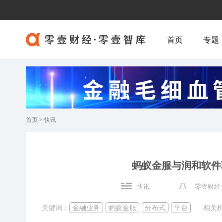
首页
专题
首页
>
快讯
蚂蚁金服与润和软件
快讯
零壹财经
关键词：
金融业务
蚂蚁金服
分布式
平台
相关