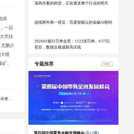
顶风作案的助贷，正在透支整个行业的明天
他表
连续两年第一背后：百度智能云的金融AI密码
，一起
大学技
2026H1银行罚单全景：1122张罚单、9.57亿
。尤鹏介
背后，数据合规成新高压线
列大模
煤矿、
专题推荐
more
，提供更具争
第四届中国零售金融发展峰会
(共15篇)