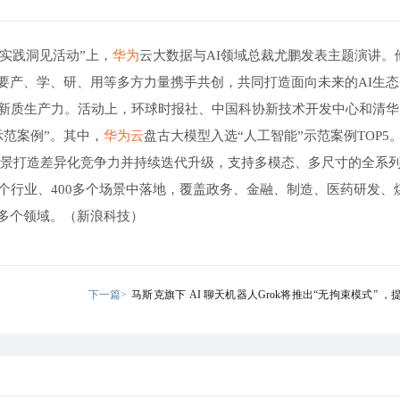
业实践洞见活动”上，
华为
云大数据与AI领域总裁尤鹏发表主题演讲。
要产、学、研、用等多方力量携手共创，共同打造面向未来的AI生态
好新质生产力。活动上，环球时报社、中国科协新技术开发中心和清华
示范案例”。其中，
华为云
盘古大模型入选“人工智能”示范案例TOP5
围绕行业场景打造差异化竞争力并持续迭代升级，支持多模态、多尺寸的全系
个行业、400多个场景中落地，覆盖政务、金融、制造、医药研发、
多个领域。（新浪科技）
下一篇>
马斯克旗下 AI 聊天机器人Grok将推出“无拘束模式” 
议性回答