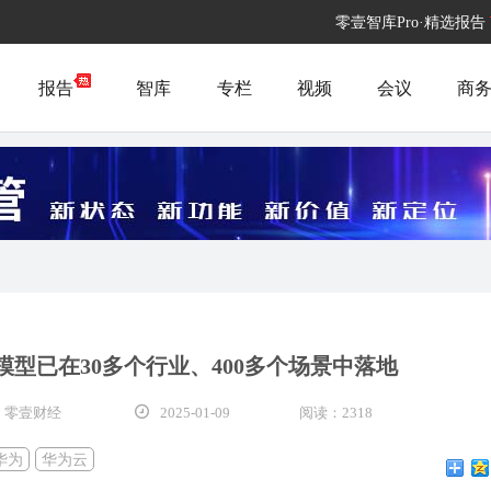
零壹智库Pro·精选报告
报告
智库
专栏
视频
会议
商
型已在30多个行业、400多个场景中落地
 零壹财经
2025-01-09
阅读：2318
华为
华为云