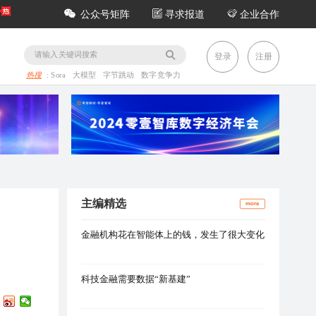
公众号矩阵
寻求报道
企业合作
务
登录
注册
热搜
:
Sora
大模型
字节跳动
数字竞争力
主编精选
more
金融机构花在智能体上的钱，发生了很大变化
科技金融需要数据“新基建”