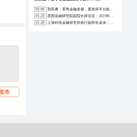
02-06
郭田勇：零售金融发展，要发挥平台机构的作用
01-20
星图金融研究院副院长薛洪言：2023年消费信贷或迎来新起点
01-20
上海科技金融研究所执行副所长孟添：开放银行与嵌入式金融为数字普惠金融带来更大发展空间
发布