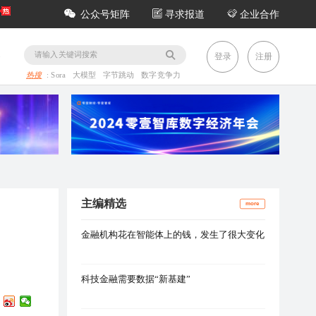
公众号矩阵
寻求报道
企业合作
务
登录
注册
热搜
:
Sora
大模型
字节跳动
数字竞争力
主编精选
more
金融机构花在智能体上的钱，发生了很大变化
科技金融需要数据“新基建”