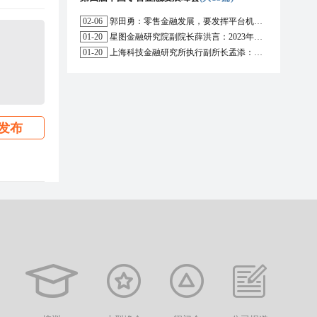
02-06
郭田勇：零售金融发展，要发挥平台机构的作用
01-20
星图金融研究院副院长薛洪言：2023年消费信贷或迎来新起点
01-20
上海科技金融研究所执行副所长孟添：开放银行与嵌入式金融为数字普惠金融带来更大发展空间
发布