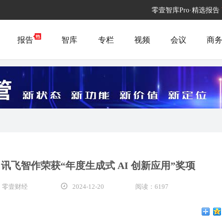
零壹智库Pro·精选报告
报告
智库
专栏
视频
会议
商
，讯飞智作荣获“年度生成式 AI 创新应用”奖项
 零壹财经
2024-12-20
阅读：6197