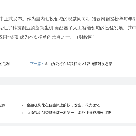
待中正式发布。作为国内创投领域的权威风向标,猎云网创投榜单每年
见证了科技创业的蓬勃生机,更凸显了人工智能领域的迅猛发展。其中
新应用”奖项,成为本次榜单的焦点之一。（财经网）
的毛利
下一篇>
金山办公将在武汉打造 AI 及鸿蒙研发总部
之四
金融机构花在智能体上的钱，发生了很大变化
商汤视觉AI荣膺全球三料第一 海外业务成增长引擎