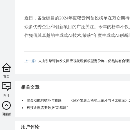
近日，备受瞩目的2024年度猎云网创投榜单在万众期
众多优秀企业和创新项目的广泛关注。今年的榜单不仅
作凭借其卓越的生成式AI技术,荣获“年度生成式AI创
上一篇>
火山引擎谭待发文回应视觉理解模型定价称，仍然能有合理
首页
相关文章
评论
资金动能的循环与膨胀 ——《经济发展五动能正循环与马太效应》
科技金融需要数据“新基建”
回顶部
用户评论