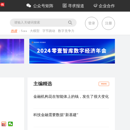
公众号矩阵
寻求报道
企业合作
务
登录
注册
热搜
:
Sora
大模型
字节跳动
数字竞争力
主编精选
more
金融机构花在智能体上的钱，发生了很大变化
科技金融需要数据“新基建”