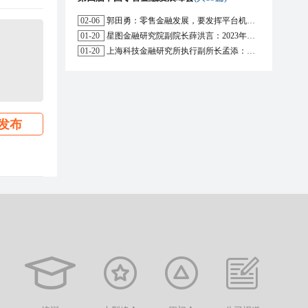
02-06
郭田勇：零售金融发展，要发挥平台机构的作用
01-20
星图金融研究院副院长薛洪言：2023年消费信贷或迎来新起点
01-20
上海科技金融研究所执行副所长孟添：开放银行与嵌入式金融为数字普惠金融带来更大发展空间
发布