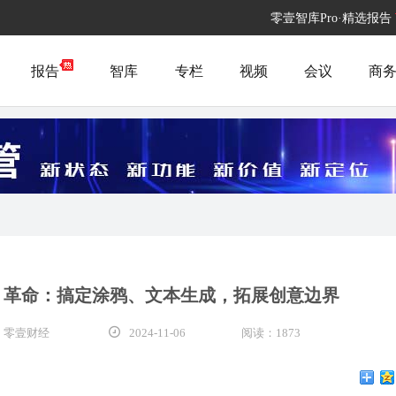
零壹智库Pro·精选报告
报告
智库
专栏
视频
会议
商
I 革命：搞定涂鸦、文本生成，拓展创意边界
 零壹财经
2024-11-06
阅读：1873