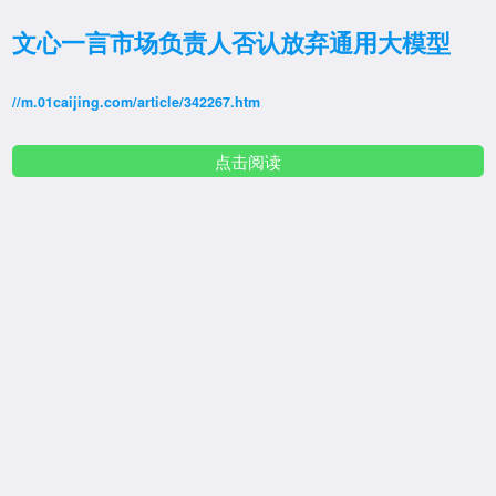
文心一言市场负责人否认放弃通用大模型
//m.01caijing.com/article/342267.htm
点击阅读