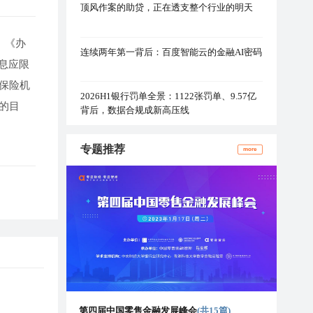
顶风作案的助贷，正在透支整个行业的明天
。《办
连续两年第一背后：百度智能云的金融AI密码
息应限
保险机
2026H1银行罚单全景：1122张罚单、9.57亿
的目
背后，数据合规成新高压线
专题推荐
more
第四届中国零售金融发展峰会
(共15篇)