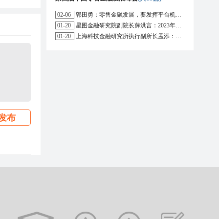
02-06
郭田勇：零售金融发展，要发挥平台机构的作用
01-20
星图金融研究院副院长薛洪言：2023年消费信贷或迎来新起点
01-20
上海科技金融研究所执行副所长孟添：开放银行与嵌入式金融为数字普惠金融带来更大发展空间
发布