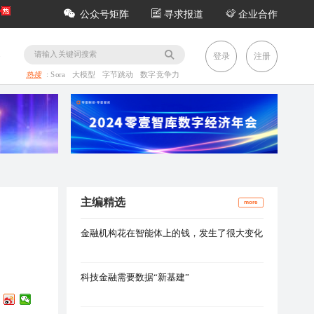
公众号矩阵
寻求报道
企业合作
务
登录
注册
热搜
:
Sora
大模型
字节跳动
数字竞争力
主编精选
more
金融机构花在智能体上的钱，发生了很大变化
科技金融需要数据“新基建”