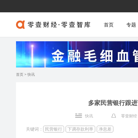
首页
专题
首页
>
快讯
多家民营银行跟进
快讯
零壹财经
关键词：
民营银行
下调存款利率
净息差