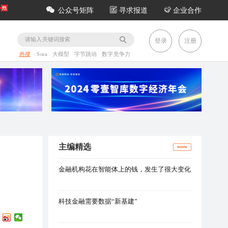
公众号矩阵
寻求报道
企业合作
务
登录
注册
热搜
:
Sora
大模型
字节跳动
数字竞争力
主编精选
more
金融机构花在智能体上的钱，发生了很大变化
科技金融需要数据“新基建”