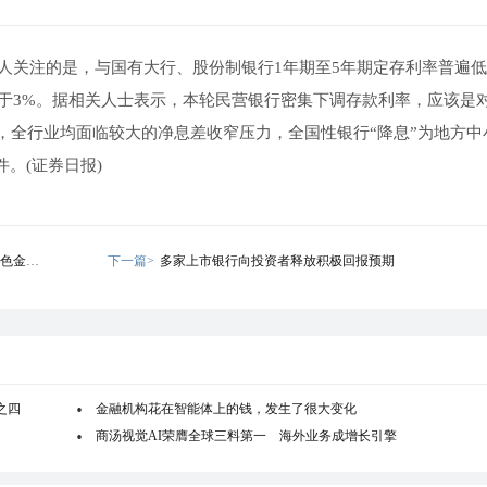
人关注的是，与国有大行、股份制银行1年期至5年期定存利率普遍低
高于3%。据相关人士表示，本轮民营银行密集下调存款利率，应该是
，全行业均面临较大的净息差收窄压力，全国性银行“降息”为地方中
。(证券日报)
色金融
下一篇>
多家上市银行向投资者释放积极回报预期
之四
金融机构花在智能体上的钱，发生了很大变化
商汤视觉AI荣膺全球三料第一 海外业务成增长引擎