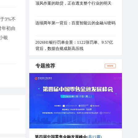
顶风作案的助贷，正在透支整个行业的明天
于3%不
连续两年第一背后：百度智能云的金融AI密码
对年初由
小银
2026H1银行罚单全景：1122张罚单、9.57亿
背后，数据合规成新高压线
专题推荐
more
第四届中国零售金融发展峰会
(共15篇)