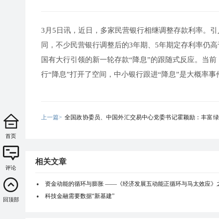
3月5日讯，近日，多家民营银行相继调整存款利率。引
同，不少民营银行调整后的3年期、5年期定存利率仍
国有大行引领的新一轮存款“降息”的跟随式反应。当前
行“降息”打开了空间，中小银行跟进“降息”是大概率事件
上一篇>
全国政协委员、中国外汇交易中心党委书记霍颖励：丰富绿
产品和市场体系
首页
相关文章
评论
资金动能的循环与膨胀 ——《经济发展五动能正循环与马太效应》
科技金融需要数据“新基建”
回顶部