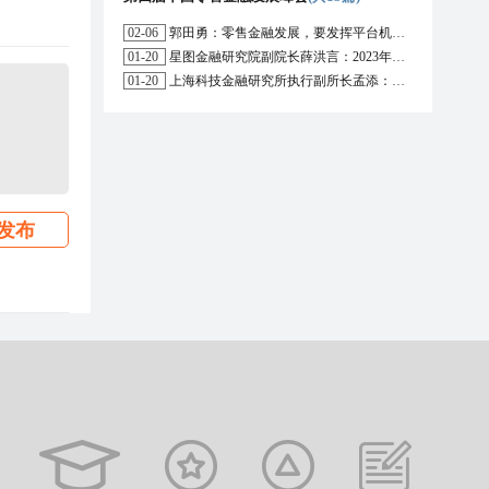
02-06
郭田勇：零售金融发展，要发挥平台机构的作用
01-20
星图金融研究院副院长薛洪言：2023年消费信贷或迎来新起点
01-20
上海科技金融研究所执行副所长孟添：开放银行与嵌入式金融为数字普惠金融带来更大发展空间
发布