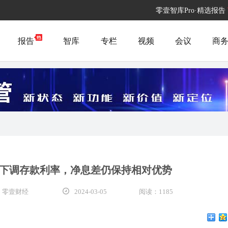
零壹智库Pro·精选报告
报告
智库
专栏
视频
会议
商
下调存款利率，净息差仍保持相对优势
 零壹财经
2024-03-05
阅读：1185