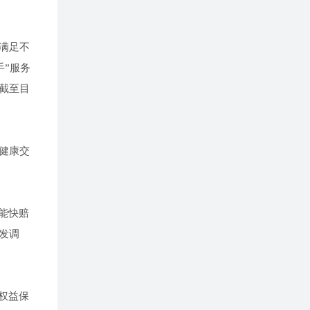
满足不
手”服务
截至目
健康交
能快赔
发调
者权益保