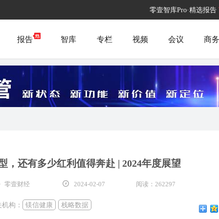
零壹智库Pro·精选报告
报告
智库
专栏
视频
会议
商
，还有多少红利值得奔赴 | 2024年度展望
· 零壹财经
2024-02-07
阅读：262297
关机构：
镁信健康
栈略数据