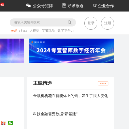
公众号矩阵
寻求报道
企业合作
务
登录
注册
热搜
:
Sora
大模型
字节跳动
数字竞争力
主编精选
more
金融机构花在智能体上的钱，发生了很大变化
科技金融需要数据“新基建”