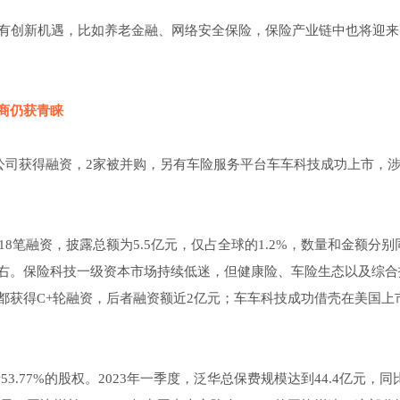
域均有创新机遇，比如养老金融、网络安全保险，保险产业链中也将迎
商仍获青睐
技公司获得融资，2家被并购，另有车险服务平台车车科技成功上市，
18笔融资，披露总额为5.5亿元，仅占全球的1.2%，数量和金额分别
.4亿元左右。保险科技一级资本市场持续低迷，但健康险、车险生态以及综
都获得C+轮融资，后者融资额近2亿元；车车科技成功借壳在美国上
3.77%的股权。2023年一季度，泛华总保费规模达到44.4亿元，同