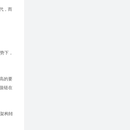
代，而
趋势下，
高的要
值链在
式架构转