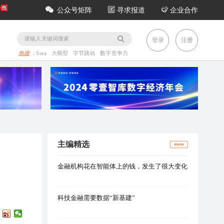
公众号矩阵
寻求报道
企业合作
务
登录
注册
热搜
:
Sora
大模型
字节跳动
数字竞争力
主编精选
more
金融机构花在智能体上的钱，发生了很大变化
科技金融需要数据“新基建”