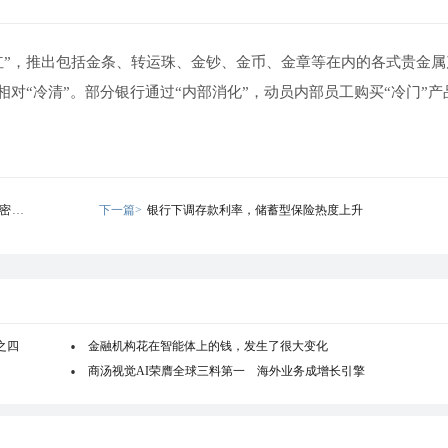
红”，推出包括金条、转运珠、金钞、金币、金章等在内的各式贵金属
对“冷清”。部分银行通过“内部消化”，动员内部员工购买“冷门”产
密度达
下一篇>
银行下调存款利率，储蓄型保险热度上升
之四
金融机构花在智能体上的钱，发生了很大变化
商汤视觉AI荣膺全球三料第一 海外业务成增长引擎