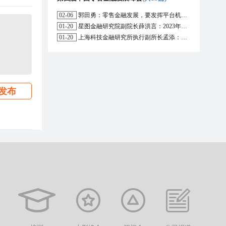
02-06
郭田勇：零售金融发展，要发挥平台机构的作用
01-20
星图金融研究院副院长薛洪言：2023年消费信贷或迎来新起点
01-20
上海科技金融研究所执行副所长孟添：开放银行与嵌入式金融为数字普惠金融带来更大发展空间
发布