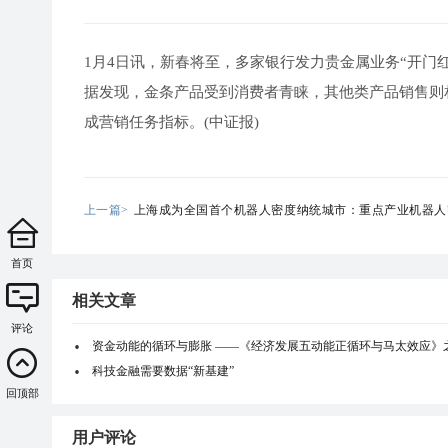
1月4日讯，新春将至，多家银行发力贵金属业务“开门
据发现，金条产品受到消费者青睐，其他类产品销售则相
成营销任务指标。(中证报)
上一篇>
上海成为全国首个机器人密度纳统城市：重点产业机器人
383台/万人
首页
相关文章
评论
资金动能的循环与膨胀 ——《经济发展五动能正循环与马太效应》
科技金融需要数据“新基建”
回顶部
用户评论