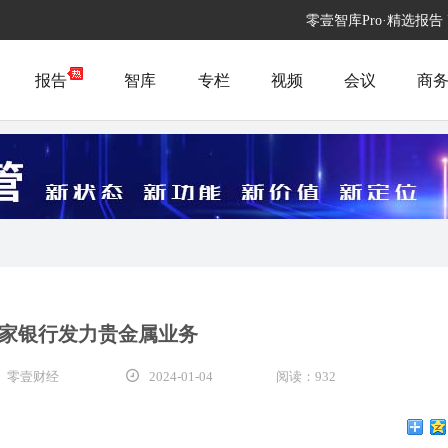
零壹智库Pro·精选报告
报告
智库
专栏
视频
会议
商
家银行发力贵金属业务
 零壹财经
2024-01-04
阅读：932