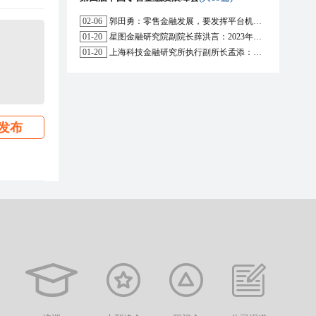
02-06
郭田勇：零售金融发展，要发挥平台机构的作用
01-20
星图金融研究院副院长薛洪言：2023年消费信贷或迎来新起点
01-20
上海科技金融研究所执行副所长孟添：开放银行与嵌入式金融为数字普惠金融带来更大发展空间
发布