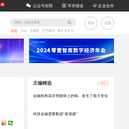
公众号矩阵
寻求报道
企业合作
务
登录
注册
热搜
:
Sora
大模型
字节跳动
数字竞争力
主编精选
more
金融机构花在智能体上的钱，发生了很大变化
科技金融需要数据“新基建”