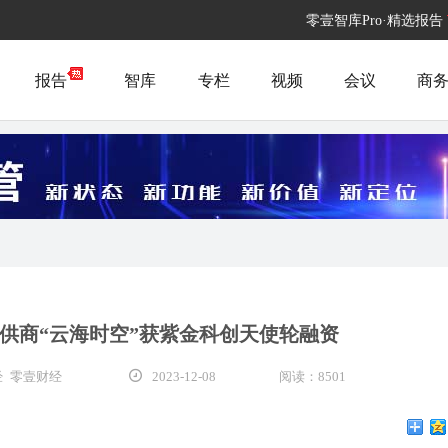
零壹智库Pro·精选报告
报告
智库
专栏
视频
会议
商
提供商“云海时空”获紫金科创天使轮融资
 零壹财经
2023-12-08
阅读：8501