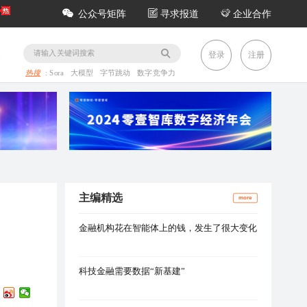
公众号矩阵
寻求报道
企业合作
务
登录
注册
热搜
:
Sora
大模型
字节跳动
数字竞争力
主编精选
more
金融机构花在智能体上的钱，发生了很大变化
科技金融需要数据“新基建”