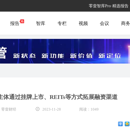
零壹智库Pro·精选报告
报告
智库
专栏
视频
会议
商
体通过挂牌上市、REITs等方式拓展融资渠道
 零壹财经
2023-11-28
阅读：1049