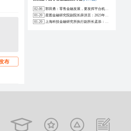
02-06
郭田勇：零售金融发展，要发挥平台机构的作用
01-20
星图金融研究院副院长薛洪言：2023年消费信贷或迎来新起点
01-20
上海科技金融研究所执行副所长孟添：开放银行与嵌入式金融为数字普惠金融带来更大发展空间
发布