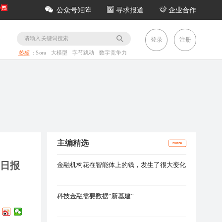
公众号矩阵
寻求报道
企业合作
务
登录
注册
热搜
:
Sora
大模型
字节跳动
数字竞争力
主编精选
more
壹日报
金融机构花在智能体上的钱，发生了很大变化
科技金融需要数据“新基建”