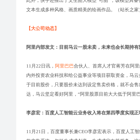
此外，快手还推出了文生图大模型“可图”，该模型具
文本生成多种风格、画质精美的绘画作品。（站长之家
【大公司动态】
阿里内部发文：目前马云一股未卖，未来也会长期持有
11月22日讯，
阿里巴巴
合伙人、首席人才官蒋芳在阿里
内外投资农业科技和给公益事业等项目获取资金，马云
于目前股价，只要股价未达到设定售卖价格，就不会售
达，马云坚定看好阿里，“阿里股票目前大大低于阿里
李彦宏：百度人工智能云业务收入将在第四季度实现正
11月21日，百度董事长兼CEO李彦宏表示，百度人