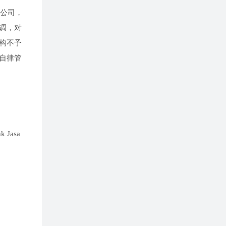
公司，
调，对
构不予
自律管
 Jasa