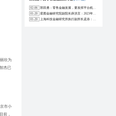
02-06
郭田勇：零售金融发展，要发挥平台机构的作用
01-20
星图金融研究院副院长薛洪言：2023年消费信贷或迎来新起点
01-20
上海科技金融研究所执行副所长孟添：开放银行与嵌入式金融为数字普惠金融带来更大发展空间
刘丽欣为
智杰已
北京市小
目前，