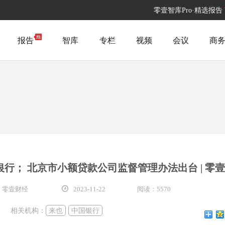
零壹智库Pro·精选报告
报告
智库
专栏
视频
会议
商
银行； 北京市小额贷款公司监督管理办法出台 | 零
 零壹财经
2023-11-22
阅读：5570
相关机构：
来也
中国银行