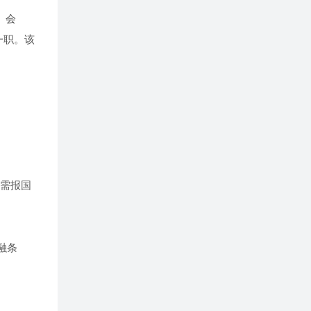
）会
一职。该
尚需报国
融条