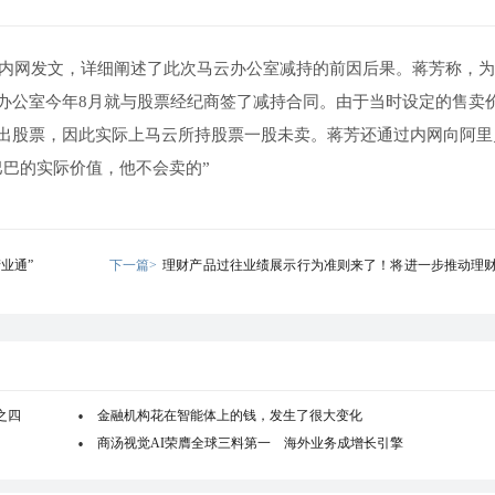
内网发文，详细阐述了此次马云办公室减持的前因后果。蒋芳称，为
办公室今年8月就与股票经纪商签了减持合同。由于当时设定的售卖
出股票，因此实际上马云所持股票一股未卖。蒋芳还通过内网向阿里
巴巴的实际价值，他不会卖的”
业通”
下一篇>
理财产品过往业绩展示行为准则来了！将进一步推动理
管理体系建设
之四
金融机构花在智能体上的钱，发生了很大变化
商汤视觉AI荣膺全球三料第一 海外业务成增长引擎