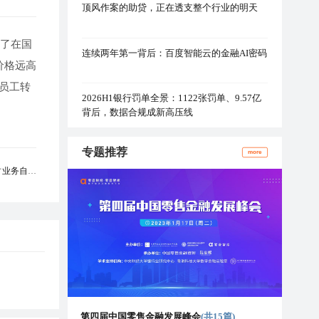
顶风作案的助贷，正在透支整个行业的明天
了在国
连续两年第一背后：百度智能云的金融AI密码
价格远高
员工转
2026H1银行罚单全景：1122张罚单、9.57亿
背后，数据合规成新高压线
专题推荐
more
财业务自律
第四届中国零售金融发展峰会
(共15篇)