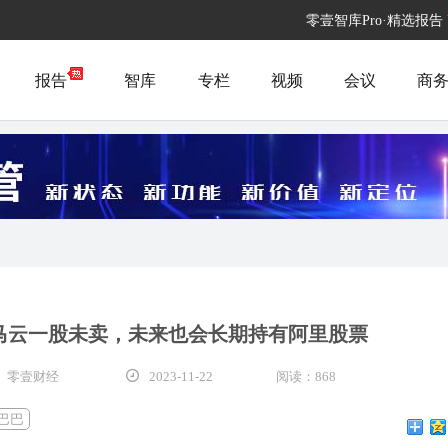
零壹智库Pro·精选报告
报告
智库
专栏
视频
会议
商
马云一股未卖，未来也会长期持有阿里股票
 零壹财经
2023-11-22
阅读：868
巴巴