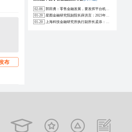
02-06
郭田勇：零售金融发展，要发挥平台机构的作用
01-20
星图金融研究院副院长薛洪言：2023年消费信贷或迎来新起点
01-20
上海科技金融研究所执行副所长孟添：开放银行与嵌入式金融为数字普惠金融带来更大发展空间
发布