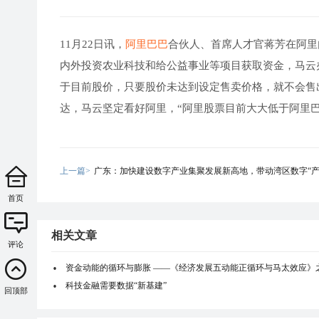
11月22日讯，
阿里巴巴
合伙人、首席人才官蒋芳在阿里
内外投资农业科技和给公益事业等项目获取资金，马云
于目前股价，只要股价未达到设定售卖价格，就不会售
达，马云坚定看好阿里，“阿里股票目前大大低于阿里
上一篇>
广东：加快建设数字产业集聚发展新高地，带动湾区数字“产
首页
相关文章
评论
资金动能的循环与膨胀 ——《经济发展五动能正循环与马太效应》
科技金融需要数据“新基建”
回顶部