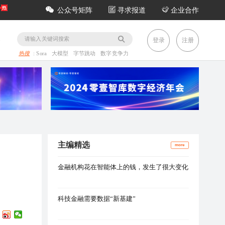
公众号矩阵
寻求报道
企业合作
务
登录
注册
热搜
:
Sora
大模型
字节跳动
数字竞争力
主编精选
more
金融机构花在智能体上的钱，发生了很大变化
科技金融需要数据“新基建”