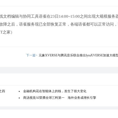
线文档编辑与协同工具语雀在23日14:00~15:00之间出现大规模服务
的故障之后，语雀服务现已全部恢复正常，各端语雀都可以正常访问，
T之家）
下一篇>
元象XVERSE与腾讯音乐联合推出lyraXVERSE加速大模
之四
金融机构花在智能体上的钱，发生了很大变化
商汤视觉AI荣膺全球三料第一 海外业务成增长引擎