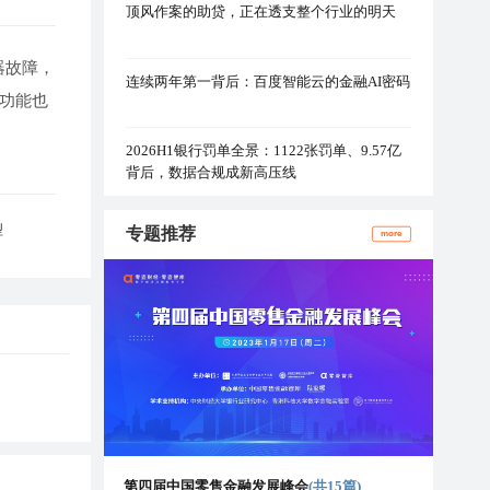
顶风作案的助贷，正在透支整个行业的明天
器故障，
连续两年第一背后：百度智能云的金融AI密码
功能也
2026H1银行罚单全景：1122张罚单、9.57亿
背后，数据合规成新高压线
型
专题推荐
more
第四届中国零售金融发展峰会
(共15篇)