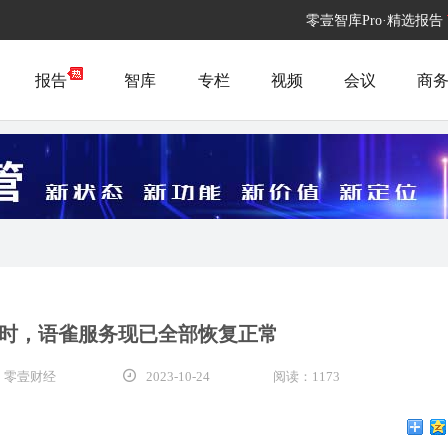
零壹智库Pro·精选报告
报告
智库
专栏
视频
会议
商
小时，语雀服务现已全部恢复正常
 零壹财经
2023-10-24
阅读：1173