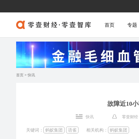
首页
专题
首页
>
快讯
故障近10
快讯
零壹财经
关键词：
蚂蚁集团
语雀
相关机构：
蚂蚁集团