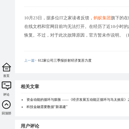
10月23日，据多位IT之家读者反馈，
蚂蚁集团
旗下的在
在线文档和官网目前均无法打开。在经历了近10小时
恢复。不过，对于此次故障原因，官方暂未作说明。（I
上一篇>
612家公司三季报折射经济复苏力度
首页
相关文章
评论
资金动能的循环与膨胀 ——《经济发展五动能正循环与马太效应》
科技金融需要数据“新基建”
回顶部
用户评论