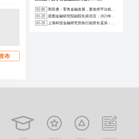
02-06
郭田勇：零售金融发展，要发挥平台机构的作用
01-20
星图金融研究院副院长薛洪言：2023年消费信贷或迎来新起点
01-20
上海科技金融研究所执行副所长孟添：开放银行与嵌入式金融为数字普惠金融带来更大发展空间
发布