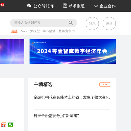
公众号矩阵
寻求报道
企业合作
务
登录
注册
热搜
:
Sora
大模型
字节跳动
数字竞争力
主编精选
more
金融机构花在智能体上的钱，发生了很大变化
科技金融需要数据“新基建”