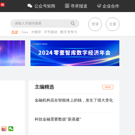
公众号矩阵
寻求报道
企业合作
务
登录
注册
热搜
:
Sora
大模型
字节跳动
数字竞争力
主编精选
more
金融机构花在智能体上的钱，发生了很大变化
科技金融需要数据“新基建”