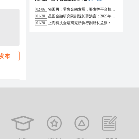
02-06
郭田勇：零售金融发展，要发挥平台机构的作用
01-20
星图金融研究院副院长薛洪言：2023年消费信贷或迎来新起点
01-20
上海科技金融研究所执行副所长孟添：开放银行与嵌入式金融为数字普惠金融带来更大发展空间
发布