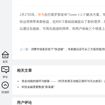
2月27日讯，
华为
在巴塞罗那发布”Green 1-2-3”解决方
给运营商带来新收益，也对ICT基础设施提出了新的需求
以通过在能效、可再生能源利用率、和用户体验三个维度上做
上一篇>
消费市场复苏按下“快进键” ，专家建议还可从三方面挖掘消
首页
相关文章
评论
资金动能的循环与膨胀 ——《经济发展五动能正循环与马太效应》
科技金融需要数据“新基建”
回顶部
用户评论