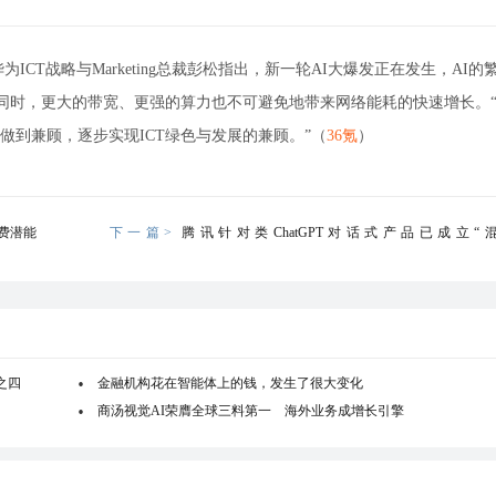
案。华为ICT战略与Marketing总裁彭松指出，新一轮AI大爆发正在发生，AI
，同时，更大的带宽、更强的算力也不可避免地带来网络能耗的快速增长。
到兼顾，逐步实现ICT绿色与发展的兼顾。”（
36氪
）
费潜能
下一篇>
腾讯针对类ChatGPT对话式产品已成立“
（HunyuanAide）”项
之四
金融机构花在智能体上的钱，发生了很大变化
商汤视觉AI荣膺全球三料第一 海外业务成增长引擎