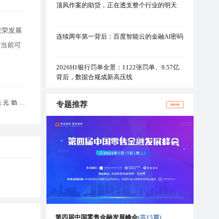
顶风作案的助贷，正在透支整个行业的明天
的繁荣发展
连续两年第一背后：百度智能云的金融AI密码
“当前可
2026H1银行罚单全景：1122张罚单、9.57亿
背后，数据合规成新高压线
混元助手
专题推荐
more
第四届中国零售金融发展峰会
(共15篇)