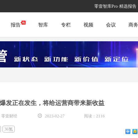
零壹智库Pro·精选报告
报告
智库
专栏
视频
会议
商
大爆发正在发生，将给运营商带来新收益
 零壹财经
2023-02-27
阅读：2116
36氪