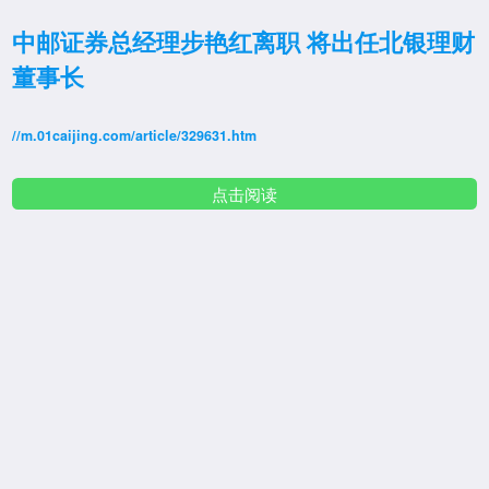
中邮证券总经理步艳红离职 将出任北银理财
董事长
//m.01caijing.com/article/329631.htm
点击阅读