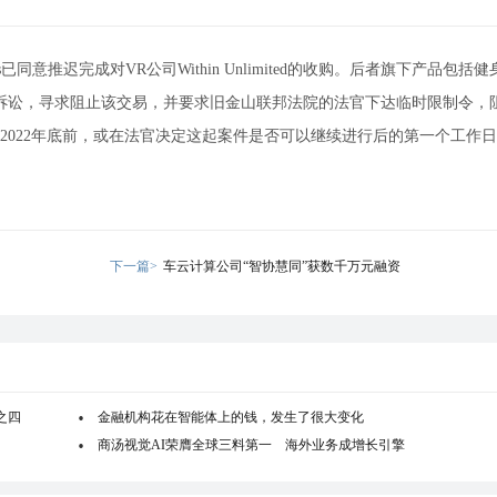
orms已同意推迟完成对VR公司Within Unlimited的收购。后者旗下产品包括
TC）提起诉讼，寻求阻止该交易，并要求旧金山联邦法院的法官下达临时限制令，
在2022年底前，或在法官决定这起案件是否可以继续进行后的第一个工作
下一篇>
车云计算公司“智协慧同”获数千万元融资
之四
金融机构花在智能体上的钱，发生了很大变化
商汤视觉AI荣膺全球三料第一 海外业务成增长引擎