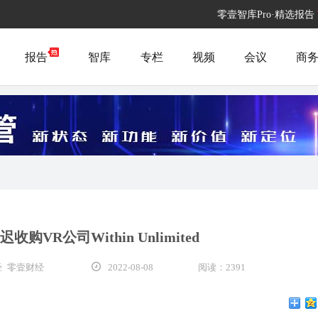
零壹智库Pro·精选报告
报告
智库
专栏
视频
会议
商
收购VR公司Within Unlimited
 零壹财经
2022-08-08
阅读：2391