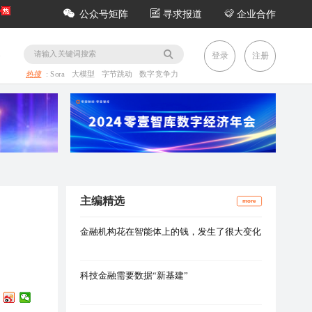
公众号矩阵
寻求报道
企业合作
务
登录
注册
热搜
:
Sora
大模型
字节跳动
数字竞争力
主编精选
more
金融机构花在智能体上的钱，发生了很大变化
科技金融需要数据“新基建”