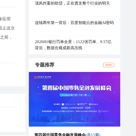
顶风作案的助贷，正在透支整个行业的明天
健身应用
连续两年第一背后：百度智能云的金融AI密码
阻止这次
日之前，
2026H1银行罚单全景：1122张罚单、9.57亿
背后，数据合规成新高压线
专题推荐
more
第四届中国零售金融发展峰会
(共15篇)