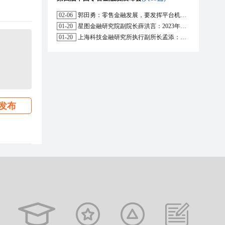
02-06
郭田勇：零售金融发展，要发挥平台机构的作用
01-20
星图金融研究院副院长薛洪言：2023年消费信贷或迎来新起点
01-20
上海科技金融研究所执行副所长孟添：开放银行与嵌入式金融为数字普惠金融带来更大发展空间
发布