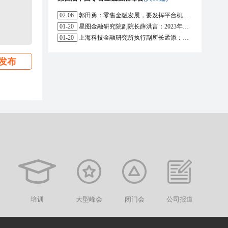
02-06
郭田勇：零售金融发展，要发挥平台机构的作用
01-20
星图金融研究院副院长薛洪言：2023年消费信贷或迎来新起点
01-20
上海科技金融研究所执行副所长孟添：开放银行与嵌入式金融为数字普惠金融带来更大发展空间
发布
培训
大型峰会
闭门会
公司报道