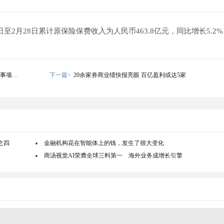
日至2月28日累计原保险保费收入为人民币463.8亿元，同比增长5.2
事项的
下一篇>
20余家券商业绩快报亮眼 百亿盈利或达5家
之四
金融机构花在智能体上的钱，发生了很大变化
商汤视觉AI荣膺全球三料第一 海外业务成增长引擎