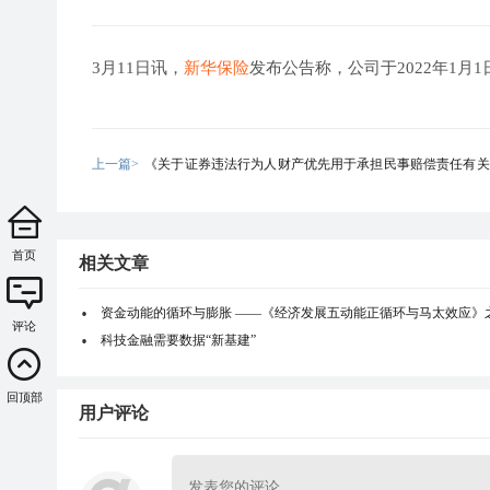
3月11日讯，
新华保险
发布公告称，公司于2022年1月1
上一篇>
《关于证券违法行为人财产优先用于承担民事赔偿责任有关
规定(草案)》征求意见
首页
相关文章
资金动能的循环与膨胀 ——《经济发展五动能正循环与马太效应》
评论
科技金融需要数据“新基建”
回顶部
用户评论