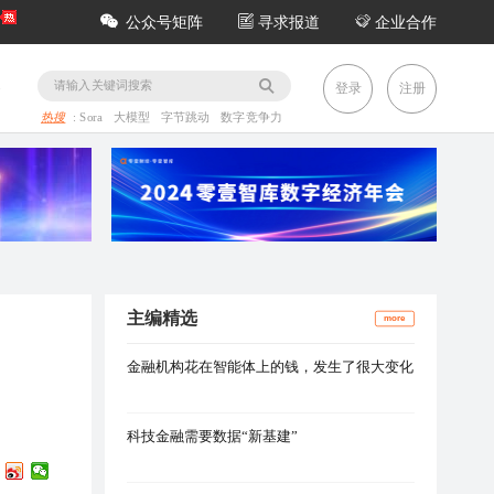
公众号矩阵
寻求报道
企业合作
务
登录
注册
热搜
:
Sora
大模型
字节跳动
数字竞争力
主编精选
more
金融机构花在智能体上的钱，发生了很大变化
科技金融需要数据“新基建”