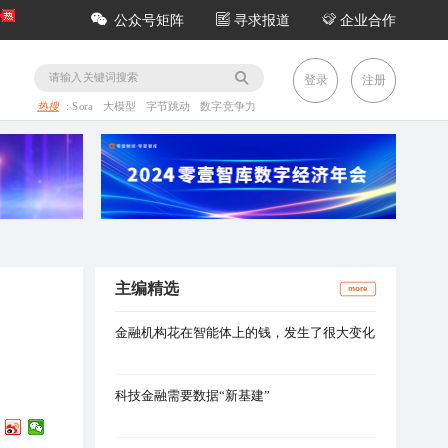
公众号矩阵
寻求报道
企业合作
务
登录
注册
热搜
:
Sora
大模型
字节跳动
数字竞争力
主编精选
more
金融机构花在智能体上的钱，发生了很大变化
科技金融需要数据“新基建”