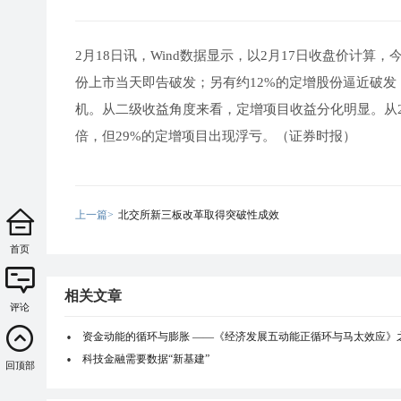
2月18日讯，Wind数据显示，以2月17日收盘价计
份上市当天即告破发；另有约12%的定增股份逼近破
机。从二级收益角度来看，定增项目收益分化明显。从
倍，但29%的定增项目出现浮亏。（证券时报）
上一篇>
北交所新三板改革取得突破性成效
首页
相关文章
评论
资金动能的循环与膨胀 ——《经济发展五动能正循环与马太效应》
科技金融需要数据“新基建”
回顶部