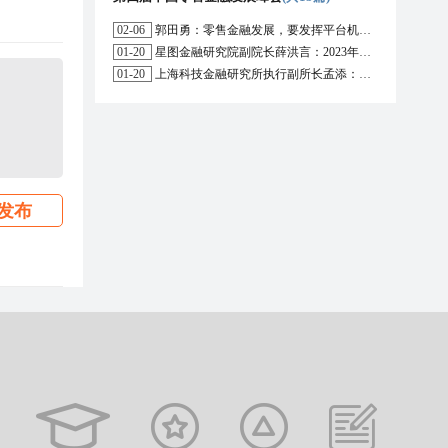
02-06
郭田勇：零售金融发展，要发挥平台机构的作用
01-20
星图金融研究院副院长薛洪言：2023年消费信贷或迎来新起点
01-20
上海科技金融研究所执行副所长孟添：开放银行与嵌入式金融为数字普惠金融带来更大发展空间
发布