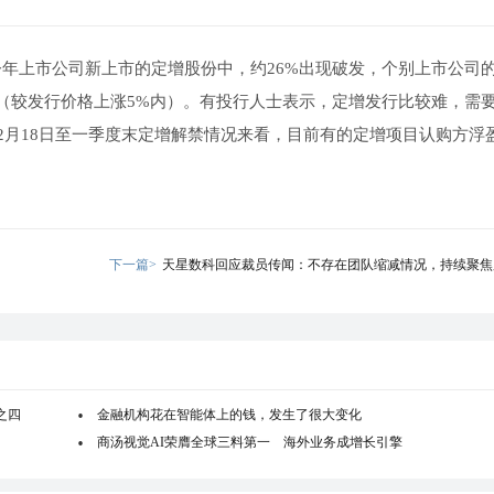
算，今年上市公司新上市的定增股份中，约26%出现破发，个别上市公司
发（较发行价格上涨5%内）。有投行人士表示，定增发行比较难，需
2月18日至一季度末定增解禁情况来看，目前有的定增项目认购方浮
下一篇>
天星数科回应裁员传闻：不存在团队缩减情况，持续聚焦
之四
金融机构花在智能体上的钱，发生了很大变化
商汤视觉AI荣膺全球三料第一 海外业务成增长引擎