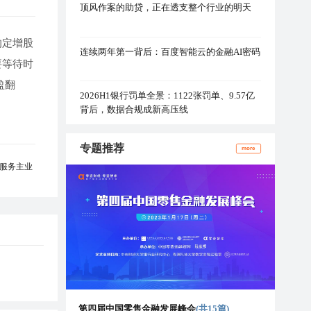
顶风作案的助贷，正在透支整个行业的明天
的定增股
连续两年第一背后：百度智能云的金融AI密码
要等待时
盈翻
2026H1银行罚单全景：1122张罚单、9.57亿
背后，数据合规成新高压线
专题推荐
more
服务主业
第四届中国零售金融发展峰会
(共15篇)