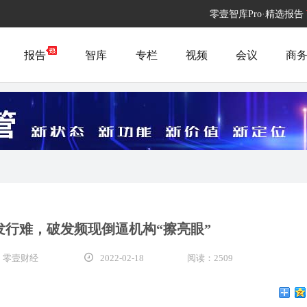
零壹智库Pro·精选报告
报告
智库
专栏
视频
会议
商
发行难，破发频现倒逼机构“擦亮眼”
 零壹财经
2022-02-18
阅读：2509