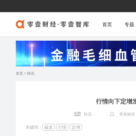
首页
专题
首页
>
快讯
行情向下定增
快讯
零壹财经
关键词：
破发
行情
定增