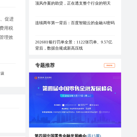
顶风作案的助贷，正在透支整个行业的明天
力、促进
连续两年第一背后：百度智能云的金融AI密码
费用税
管理效
2026H1银行罚单全景：1122张罚单、9.57亿
背后，数据合规成新高压线
专题推荐
more
建设
第四届中国零售金融发展峰会
(共15篇)