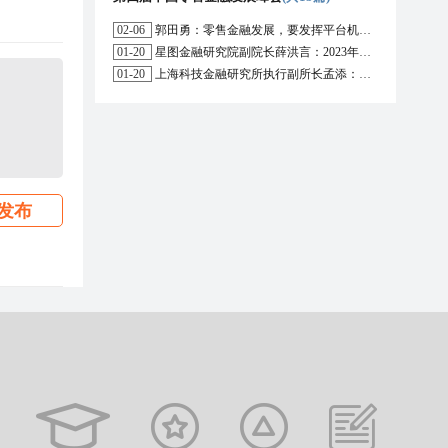
02-06
郭田勇：零售金融发展，要发挥平台机构的作用
01-20
星图金融研究院副院长薛洪言：2023年消费信贷或迎来新起点
01-20
上海科技金融研究所执行副所长孟添：开放银行与嵌入式金融为数字普惠金融带来更大发展空间
发布