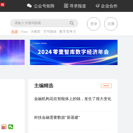
公众号矩阵
寻求报道
企业合作
务
登录
注册
热搜
:
Sora
大模型
字节跳动
数字竞争力
主编精选
more
金融机构花在智能体上的钱，发生了很大变化
科技金融需要数据“新基建”