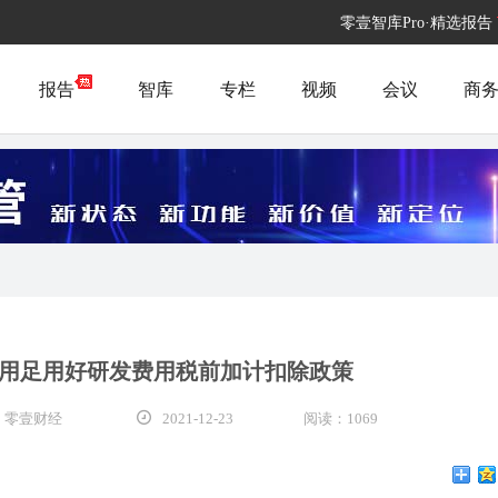
零壹智库Pro·精选报告
报告
智库
专栏
视频
会议
商
用足用好研发费用税前加计扣除政策
 零壹财经
2021-12-23
阅读：1069