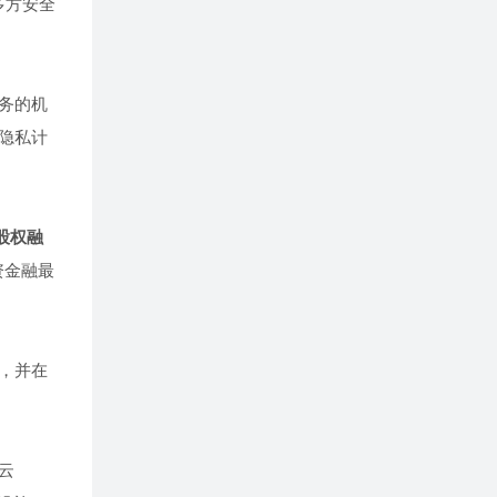
多方安全
务的机
隐私计
股权融
资金融最
，并在
云