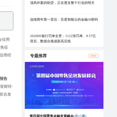
顶风作案的助贷，正在透支整个行业的明天
连续两年第一背后：百度智能云的金融AI密码
2026H1银行罚单全景：1122张罚单、9.57亿
会信用
背后，数据合规成新高压线
聚焦征
信用经
专题推荐
more
报告
壹财经·
联合发
第四届中国零售金融发展峰会
(共15篇)