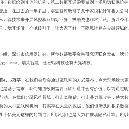
想把数据给到其他的机构，第二数据互通需要做到合规和隐私保护等
流通。在过去的一年多里，零壹智库调研了几十家隐私计算相关公司
私计算技术来开展风控和营销等业务，投融资也非常活跃。所以今年
天，我开场做一个抛砖引玉，让大家了解一下隐私计算在金融领域的
小组、深圳市信用促进会、横琴数链数字金融研究院联合发布。我们
clustar、瑞莱智慧、金智塔科技还有天冕科技。
4、5万字
，在我们会后会通过互联网的方式发布，今天现场给大家
定是基于需求，我们知道数据需要互联互通才会有价值，以前通过明
网”行动。在我们金融风控领域，打击套路贷、打击暴力催收等，使大
谷歌这类的大型互联网机构，其实存在大量的数据，他们也涉及到很多数
几十亿美元这样的处罚过。所以他们也是大力在推动隐私计算。所以