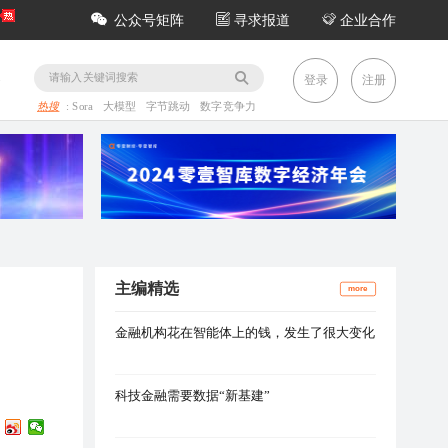
公众号矩阵
寻求报道
企业合作
务
登录
注册
热搜
:
Sora
大模型
字节跳动
数字竞争力
主编精选
more
金融机构花在智能体上的钱，发生了很大变化
科技金融需要数据“新基建”