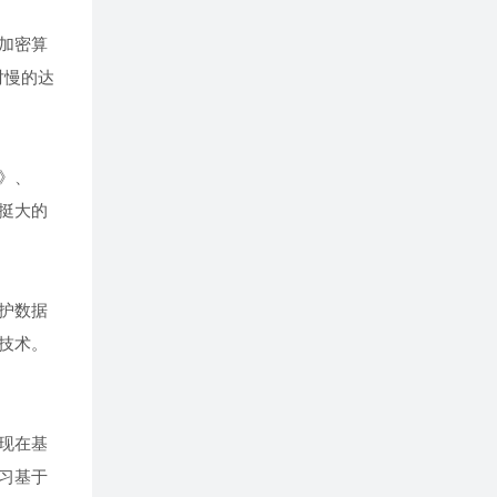
加密算
对慢的达
》、
挺大的
护数据
技术。
现在基
习基于