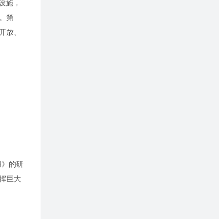
设施，
。第
开放、
用》的研
挥巨大