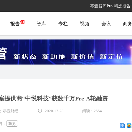
零壹智库Pro·精选报告
报告
智库
专栏
视频
会议
商
案提供商“中悦科技”获数千万Pre-A轮融资
 零壹财经
2020-12-28
阅读：2554
构：
36氪