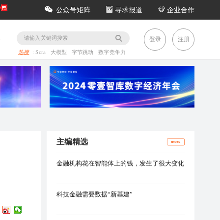
公众号矩阵
寻求报道
企业合作
务
登录
注册
热搜
:
Sora
大模型
字节跳动
数字竞争力
主编精选
more
金融机构花在智能体上的钱，发生了很大变化
科技金融需要数据“新基建”