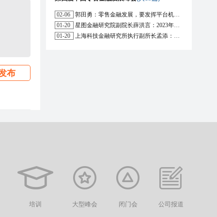
02-06
郭田勇：零售金融发展，要发挥平台机构的作用
01-20
星图金融研究院副院长薛洪言：2023年消费信贷或迎来新起点
01-20
上海科技金融研究所执行副所长孟添：开放银行与嵌入式金融为数字普惠金融带来更大发展空间
发布
培训
大型峰会
闭门会
公司报道