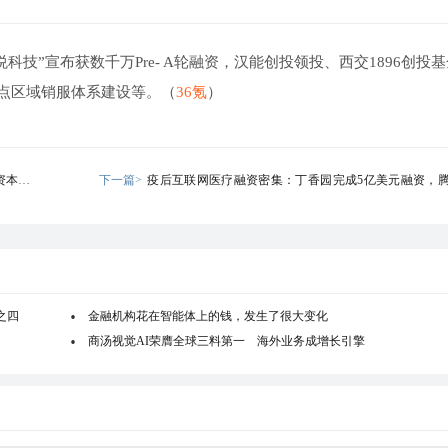
悦科技”宣布获数千万Pre- A轮融资，汉能创投领投、西交1896创投
点区域销服体系建设等。（
36氪
）
本100
下一篇>
疫后互联网医疗融资密集：丁香园完成5亿美元融资，
跟投
之四
金融机构花在智能体上的钱，发生了很大变化
商汤视觉AI荣膺全球三料第一 海外业务成增长引擎