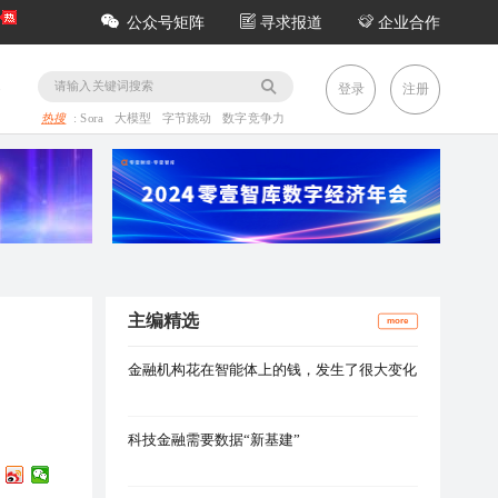
公众号矩阵
寻求报道
企业合作
务
登录
注册
热搜
:
Sora
大模型
字节跳动
数字竞争力
主编精选
more
金融机构花在智能体上的钱，发生了很大变化
科技金融需要数据“新基建”