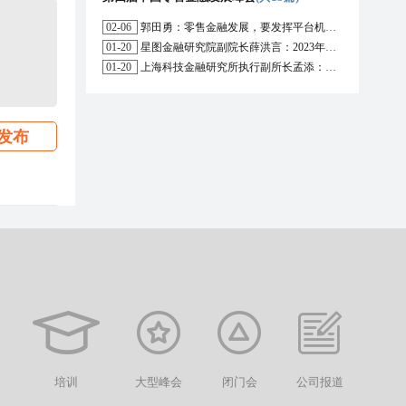
02-06
郭田勇：零售金融发展，要发挥平台机构的作用
01-20
星图金融研究院副院长薛洪言：2023年消费信贷或迎来新起点
01-20
上海科技金融研究所执行副所长孟添：开放银行与嵌入式金融为数字普惠金融带来更大发展空间
发布
培训
大型峰会
闭门会
公司报道